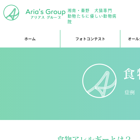
湘南・秦野 犬猫専門
年中無
動物たちに優しい動物病
院
ホーム
フォトコンテスト
オール
食
症例
食物アレルギーとは？