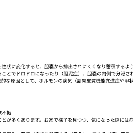
た
性状
に変化すると、胆嚢から排出されにくくなり蓄積するよ
ることでドロドロになったり（胆泥症）、胆嚢の内側で分泌さ
接的な原因として、ホルモンの病気（副腎皮質機能亢進症や甲
欲不振　
ことが多くあります。
お家で様子を見つつ、気になった際には