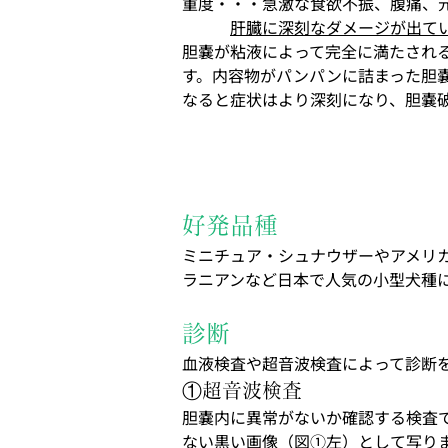
重度・・・急激な食欲不振、腹痛、
肝臓に深刻なダメージが出て
胆嚢が粘液によって完全に満たされ
す。内容物がパンパンに詰まった胆
なると症状はより深刻になり、胆嚢
好発品種
ミニチュア・シュナウザーやアメリ
ラニアンなど日本で人気の小型犬種
診断
血液検査や超音波検査によって診断
①超音波検査
胆嚢内に異常がないか確認する検査
ない黒い画像（図①左）として写り