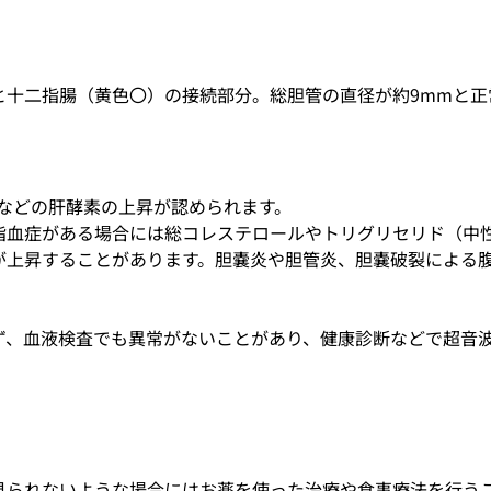
と十二指腸（黄色〇）の接続部分。総胆管の直径が約
9mm
と正
などの肝酵素の上昇が認められます。
脂血症がある場合には総コレステロールやトリグリセリド（中
が上昇することがあります。胆嚢炎や胆管炎、胆嚢破裂による
ず、血液検査でも異常がないことがあり、健康診断などで超音
見られないような場合にはお薬を使った治療や食事療法を行う