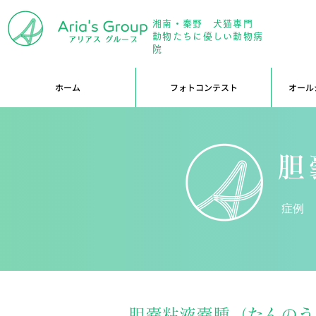
湘南・秦野 犬猫専門
年中無
動物たちに優しい動物病
院
ホーム
フォトコンテスト
オール
胆
症例
胆嚢粘液嚢腫（たんのう