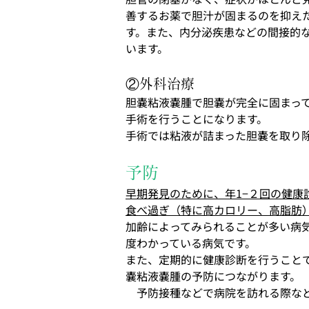
善するお薬で胆汁が固まるのを抑え
す。また、内分泌疾患などの間接的
います。
②外科治療
胆嚢粘液嚢腫で胆嚢が完全に固まっ
手術を行うことになります。
手術では粘液が詰まった胆嚢を取り
予防
早期発見のために、年
1
−２回の健康
食べ過ぎ（特に高カロリー、高脂肪
加齢によってみられることが多い病
度わかっている病気です。
また、定期的に健康診断を行うこと
嚢粘液嚢腫の予防につながります。
　予防接種などで病院を訪れる際な