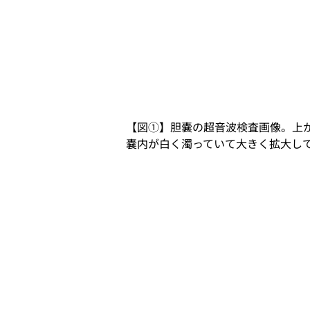
【図①】胆嚢の超音波検査画像。上
嚢内が白く濁っていて大きく拡大し