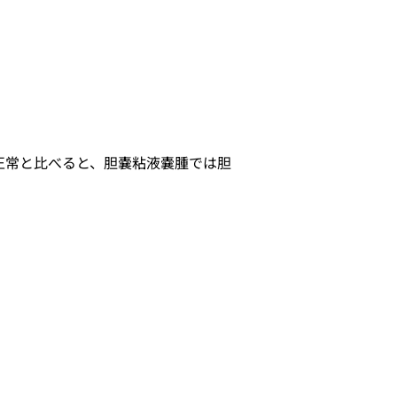
正常と比べると、胆嚢粘液嚢腫では胆