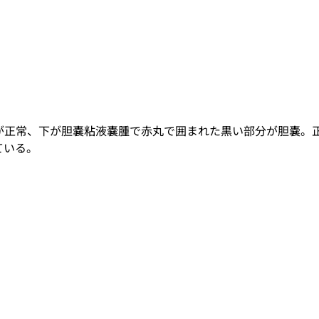
が正常、下が胆嚢粘液嚢腫で赤丸で囲まれた黒い部分が胆嚢。
ている。