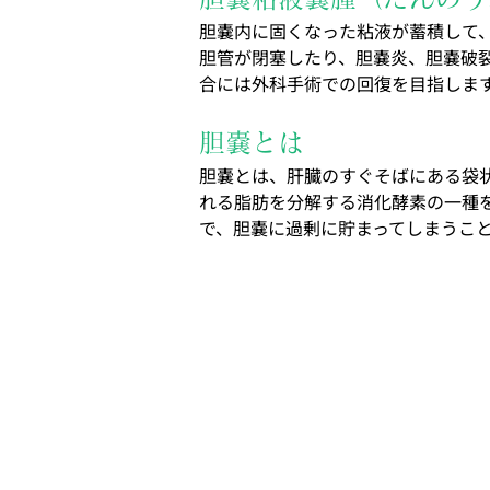
胆嚢内に固くなった粘液が蓄積して
胆管が閉塞したり、胆嚢炎、胆嚢破
合には外科手術での回復を目指しま
胆嚢とは
胆嚢とは、肝臓のすぐそばにある袋
れる脂肪を分解する消化酵素の一種
で、胆嚢に過剰に貯まってしまうこ