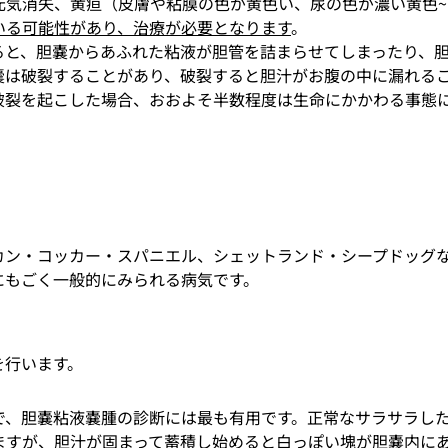
元気消失、黄疸（
皮膚や粘膜の色が黄色い、尿の色が濃い黄色
~
いる可能性があり、治療が必要となります
。
ると、胆嚢からあふれた粘液が胆管を詰まらせてしまったり、
嚢は破裂することがあり、破裂すると胆汁がお腹の中に漏れる
破裂を起こした場合、おおよそ半数程度は生命にかかわる事態
カン・コッカー・スパニエル、シェットランド・シープドッグ
にもごく一般的にみられる病気です。
を行います。
で、胆嚢粘液嚢腫の診断には最も有用です。正常なサラサラし
ますが、胆汁が固まって蓄積し始めると白っぽい塊が胆嚢内に