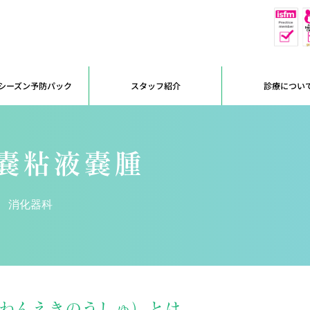
休
予約優先
シーズン予防パック
スタッフ紹介
診療につい
嚢粘液嚢腫
消化器科
ねんえきのうしゅ）とは