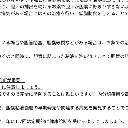
たり、胆汁の排出を助けるお薬で胆汁が胆嚢に貯まりすぎない
な病気がある場合にはその治療を行い、低脂肪食を与えること
ている場合や胆管閉塞、胆嚢破裂などがある場合は、お薬での
除くのと同時に、胆管に詰まった粘液を洗い流すことで胆管の
診断が重要。
）に注意しましょう。
気ですので完全に予防することは難しいですが、内分泌疾患や
で、胆嚢粘液嚢腫の早期発見や関連する病気を発見することで
ど、年に
1-2
回は定期的に健康診断を受けるようにしましょう。