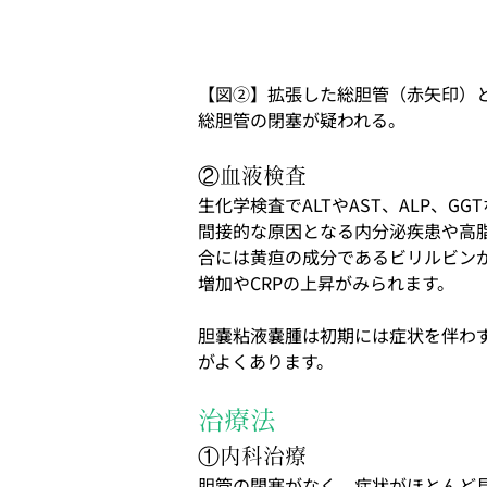
【図②】拡張した総胆管（赤矢印）
総胆管の閉塞が疑われる。
②血液検査
生化学検査で
ALT
や
AST
、
ALP
、
GGT
間接的な原因となる内分泌疾患や高
合には黄疸の成分であるビリルビン
増加や
CRP
の上昇がみられます。
胆嚢粘液嚢腫は初期には症状を伴わ
がよくあります。
治療法
①内科治療
胆管の閉塞がなく、症状がほとんど