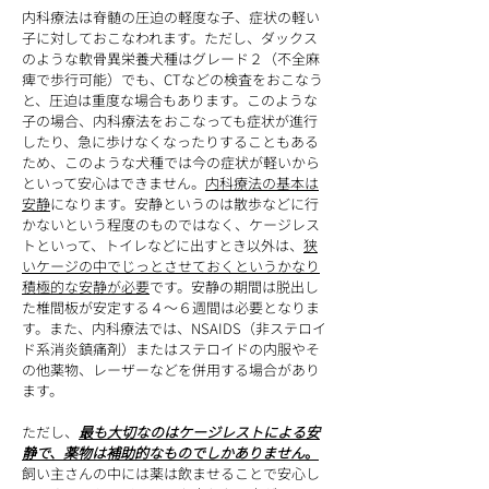
内科療法は脊髄の圧迫の軽度な子、症状の軽い
子に対しておこなわれます。ただし、ダックス
のような軟骨異栄養犬種はグレード２（不全麻
痺で歩行可能）でも、CTなどの検査をおこなう
と、圧迫は重度な場合もあります。このような
子の場合、内科療法をおこなっても症状が進行
したり、急に歩けなくなったりすることもある
ため、このような犬種では今の症状が軽いから
といって安心はできません。
内科療法の基本は
安静
になります。安静というのは散歩などに行
かないという程度のものではなく、ケージレス
トといって、トイレなどに出すとき以外は、
狭
いケージの中でじっとさせておくというかなり
積極的な安静が必要
です。安静の期間は脱出し
た椎間板が安定する４〜６週間は必要となりま
す。また、内科療法では、NSAIDS（非ステロイ
ド系消炎鎮痛剤）またはステロイドの内服やそ
の他薬物、レーザーなどを併用する場合があり
ます。
ただし、
最も大切なのはケージレストによる安
静で、薬物は補助的なものでしかありません
。
飼い主さんの中には薬は飲ませることで安心し