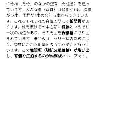
に脊椎（背骨）のなかの空間（脊柱管）を通っ
ています。犬の脊椎（背骨）は頸椎が7本、胸椎
が13本、腰椎が7本の合計27本からできていま
す。これらそれぞれの脊椎の間には
椎間板
があ
ります。椎間板はその中心部に
髄核
というゼリ
ー状の構造があり、その周囲を
線維輪
に取り囲
まれています。椎間板は、ゼリー状の髄核によ
り、脊椎にかかる衝撃を吸収する働きを持って
います。この
椎間板（髄核or繊維輪）が飛び出
し、脊髄を圧迫するのが椎間板ヘルニア
です。