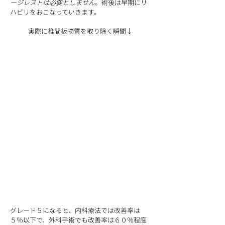
ージレストは必要としません
。術後は早期にリ
ハビリをおこなっていきます。
実際に椎間板物質を取り除く瞬間↓
グレード５になると、内科療法では改善率は
５％以下で、外科手術でも改善率は６０％程度