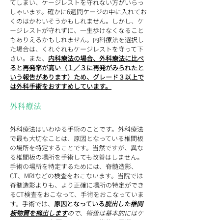
てしまい、ケージレストを守れない方がいらっ
しゃいます。確かに6週間ケージの中に入れてお
くのはかわいそうかもしれません。しかし、ケ
ージレストが守れずに、一生歩けなくなること
もありえるかもしれません。内科療法を選択し
た場合は、くれぐれもケージレストを守って下
さい。また、
内科療法の場合、外科療法に比べ
ると再発率が高い（１／３に再発がみられたと
いう報告があります）ため、グレード３以上で
は外科手術をおすすめしています。
外科療法
外科療法はいわゆる手術のことです。外科療法
で最も大切なことは、原因となっている椎間板
の場所を特定することです。当然ですが、異な
る椎間板の場所を手術しても改善はしません。
手術の場所を特定するためには、脊髄造影、
CT、MRIなどの検査をおこないます。当院では
脊髄造影よりも、より正確に場所の特定ができ
るCT検査をおこなって、手術をおこなっていま
す。手術では、
原因となっている
脱出した椎間
板物質を摘出します
ので、術後は基本的にはケ