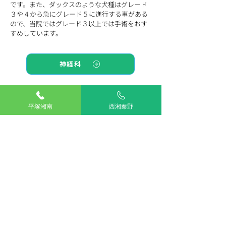
です。また、ダックスのような犬種はグレード
３や４から急にグレード５に進行する事がある
ので、当院ではグレード３以上では手術をおす
すめしています。
神経科
平塚湘南
西湘秦野
TOP
湘南平塚
西湘秦野