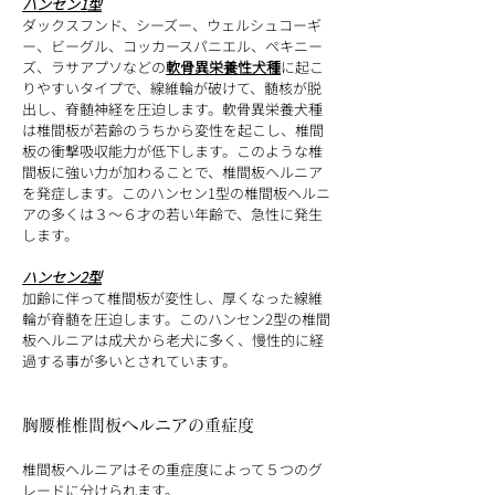
ハンセン1型
ダックスフンド、シーズー、ウェルシュコーギ
ー、ビーグル、コッカースパニエル、ペキニー
ズ、ラサアプソなどの
軟骨異栄養性犬種
に起こ
りやすいタイプで、線維輪が破けて、髄核が脱
出し、脊髄神経を圧迫します。軟骨異栄養犬種
は椎間板が若齢のうちから変性を起こし、椎間
板の衝撃吸収能力が低下します。このような椎
間板に強い力が加わることで、椎間板ヘルニア
を発症します。このハンセン1型の椎間板ヘルニ
アの多くは３〜６才の若い年齢で、急性に発生
します。
ハンセン2型
加齢に伴って椎間板が変性し、厚くなった線維
輪が脊髄を圧迫します。このハンセン2型の椎間
板ヘルニアは成犬から老犬に多く、慢性的に経
過する事が多いとされています。
胸腰椎椎間板ヘルニアの重症度
椎間板ヘルニアはその重症度によって５つのグ
レードに分けられます。