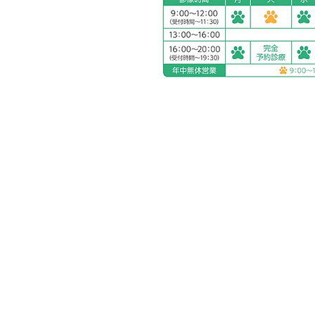
アリアスペットクリニック湘
電話：
0463-55-2121
住所：神奈川県平塚市四之宮
お車をご利用の場合
駐車場：敷地内に5台分完備
公共交通機関をご利用の場合
神奈川交通バス ふじみ園前 