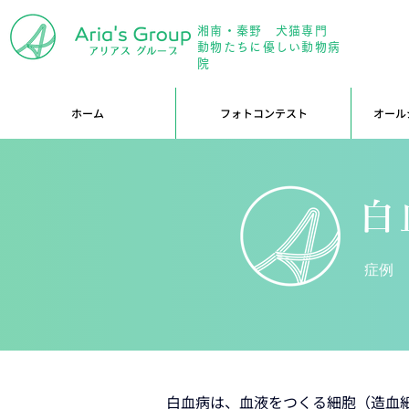
湘南・秦野 犬猫専門
年中無
動物たちに優しい動物病
院
ホーム
フォトコンテスト
オール
白
症例
白血病は、血液をつくる細胞（造血細胞