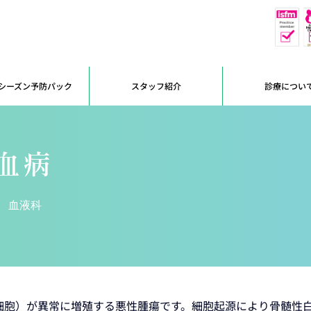
休
予約優先
シーズン予防パック
スタッフ紹介
診療につい
血病
血液科
）が異常に増殖する悪性腫瘍です。細胞起源により骨髄性白血病（My