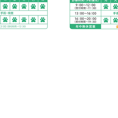
南平塚
アリアスペットクリニ
電話：
0463-75-9821
５丁目２８−１１
住所：神奈川県秦野市渋沢
お車をご利用の場合
駐車場：敷地内に23台
公共交通機関をご利用
下車すぐ
小田急線 渋沢駅より徒