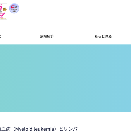
て
病院紹介
もっと見る
eloid leukemia）とリンパ