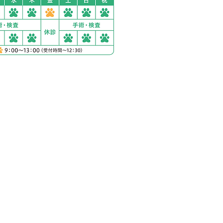
ック西湘秦野
1230-2
分完備
の場合
歩12分