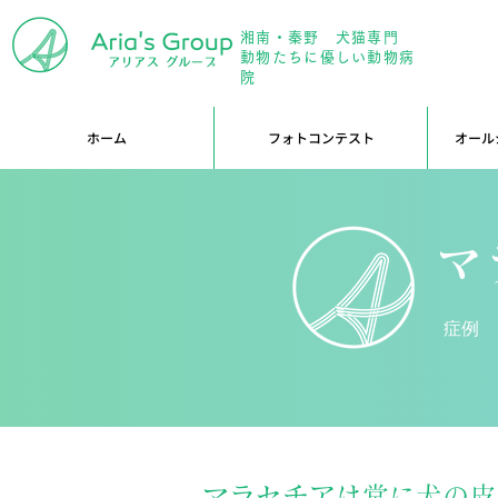
湘南・秦野 犬猫専門
年中無
動物たちに優しい動物病
院
ホーム
フォトコンテスト
オール
マ
症例
マラセチアは常に犬の皮