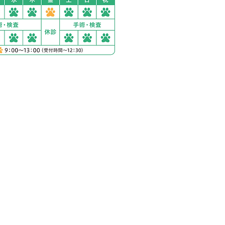
ック西湘秦野
1230-2
分完備
の場合
歩12分