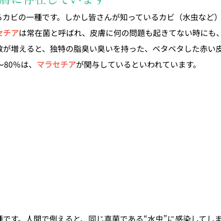
るカビの一種です。しかし皆さんが知っているカビ（水虫など
セチア
は常在菌と呼ばれ、皮膚に何の問題も起きてない時にも
数が増えると、独特の脂臭い臭いを持った、ベタベタした赤い
～80％は、
マラセチア
が関与しているといわれています。
種です。人間で例えると、同じ真菌である“水虫”に感染してし