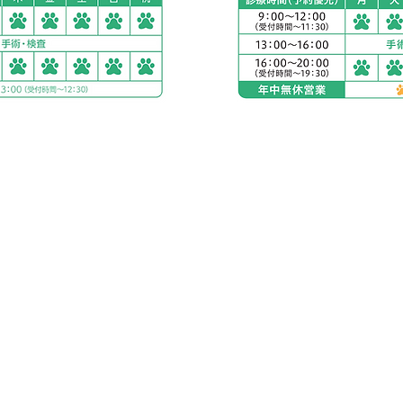
南平塚
アリアスペットクリニ
電話：
0463-75-9821
５丁目２８−１１
住所：神奈川県秦野市渋沢
お車をご利用の場合
駐車場：敷地内に23台
公共交通機関をご利用
下車すぐ
小田急線 渋沢駅より徒