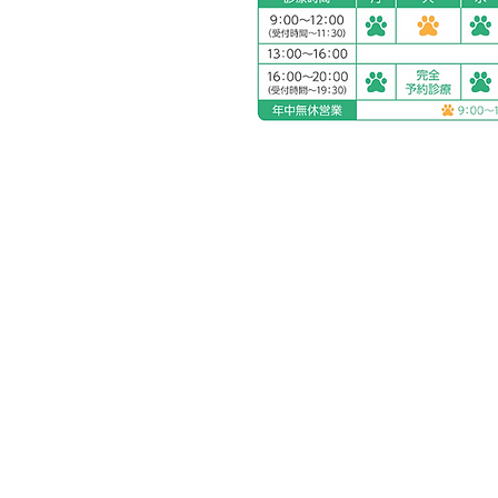
アリアスペットクリニック湘
電話：
0463-55-2121
住所：神奈川県平塚市四之宮
お車をご利用の場合
駐車場：敷地内に5台分完備
公共交通機関をご利用の場合
神奈川交通バス ふじみ園前 