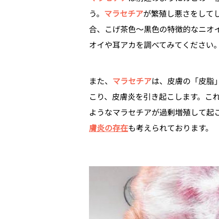
う。
マラセチア
が繁殖し悪さをして
合、こげ茶色～黒色の特徴的なニオ
オイや耳アカを調べてみてください
また、
マラセチア
は、皮膚の「皮脂
こり、皮膚炎を引き起こします。こ
ようなマラセチアが過剰増殖して起
膚炎の存在
も考えられております。