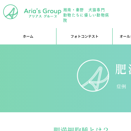
湘南・秦野 犬猫専門
年中無
動物たちに優しい動物病
院
ホーム
フォトコンテスト
オール
肥
症例
肥満細胞腫とは？