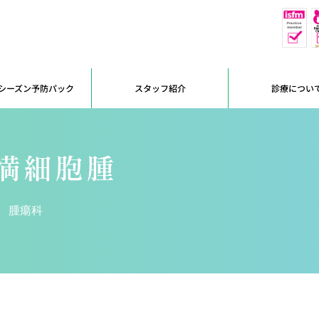
休
予約優先
シーズン予防パック
スタッフ紹介
診療につい
満細胞腫
腫瘍科