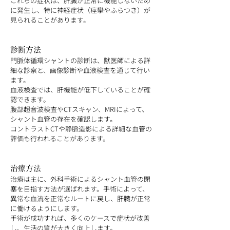
これらの症状は、肝臓が正常に機能しないため
に発生し、特に神経症状（痙攣やふらつき）が
見られることがあります。
診断方法
門脈体循環シャントの診断は、獣医師による詳
細な診察と、画像診断や血液検査を通じて行い
ます。
血液検査では、肝機能が低下していることが確
認できます。
腹部超音波検査やCTスキャン、MRIによって、
シャント血管の存在を確認します。
コントラストCTや静脈造影による詳細な血管の
評価も行われることがあります。
治療方法
治療は主に、外科手術によるシャント血管の閉
塞を目指す方法が選ばれます。手術によって、
異常な血流を正常なルートに戻し、肝臓が正常
に働けるようにします。
手術が成功すれば、多くのケースで症状が改善
し、生活の質が大きく向上します。