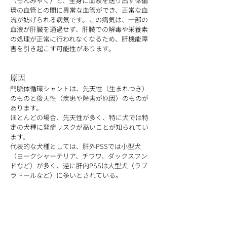
（もんみゃく）と、全身に血液を送り出す体循
環の血管との間に異常な血管ができ、正常な血
流が妨げられる病気です。この病気は、一部の
血液が肝臓を通過せず、肝臓での解毒や栄養素
の処理が正常に行われなくなるため、肝機能障
害を引き起こす可能性があります。
原因
門脈体循環シャントは、先天性（生まれつき）
のものと後天性（疾患や障害が原因）のものが
あります。
ほとんどの場合、先天性が多く、特に犬では特
定の犬種に発症リスクが高いことが知られてい
ます。
代表的な犬種としては、肝外PSSでは小型犬
（ヨークシャーテリア、チワワ、ダックスフン
ドなど）が多く、逆に肝内PSSは大型犬（ラブ
ラドールなど）に多いとされている。