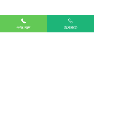
アリアスペットクリニック湘南平塚
電話：
0463-55-2121
住所：神奈川県平塚市四之宮５丁目２８−１１
お車をご利用の場合
平塚湘南
西湘秦野
駐車場：敷地内に5台分完備
公共交通機関をご利用の場合
神奈川交通バス ふじみ園前 下車すぐ