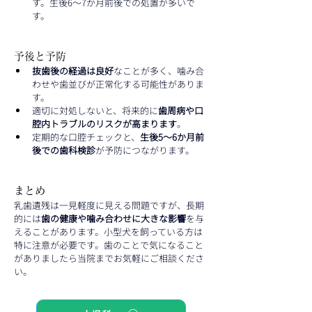
す。生後6～7か月前後での処置が多いで
す。
予後と予防
抜歯後の経過は良好
なことが多く、噛み合
わせや歯並びが正常化する可能性がありま
す。
適切に対処しないと、将来的に
歯周病や口
腔内トラブルのリスクが高まります
。
定期的な口腔チェックと、
生後5～6か月前
後での歯科検診
が予防につながります。
まとめ
乳歯遺残は一見軽度に見える問題ですが、長期
的には
歯の健康や噛み合わせに大きな影響
を与
えることがあります。小型犬を飼っている方は
特に注意が必要です。歯のことで気になること
がありましたら当院までお気軽にご相談くださ
い。