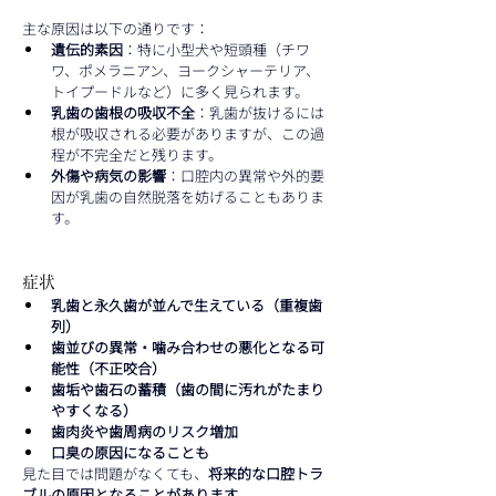
主な原因は以下の通りです：
遺伝的素因
：特に小型犬や短頭種（チワ
ワ、ポメラニアン、ヨークシャーテリア、
トイプードルなど）に多く見られます。
乳歯の歯根の吸収不全
：乳歯が抜けるには
根が吸収される必要がありますが、この過
程が不完全だと残ります。
外傷や病気の影響
：口腔内の異常や外的要
因が乳歯の自然脱落を妨げることもありま
す。
症状
乳歯と永久歯が並んで生えている（重複歯
列）
歯並びの異常・噛み合わせの悪化となる可
能性（不正咬合）
歯垢や歯石の蓄積（歯の間に汚れがたまり
やすくなる）
歯肉炎や歯周病のリスク増加
口臭の原因になることも
見た目では問題がなくても、
将来的な口腔トラ
ブルの原因となることがあります
。