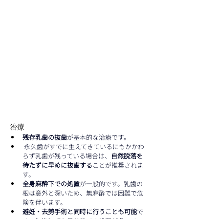
治療
残存乳歯の抜歯
が基本的な治療です。
 永久歯がすでに生えてきているにもかかわ
らず乳歯が残っている場合は、
自然脱落を
待たずに早めに抜歯する
ことが推奨されま
す。
全身麻酔下での処置
が一般的です。乳歯の
根は意外と深いため、無麻酔では困難で危
険を伴います。
避妊・去勢手術と同時に行うことも可能
で