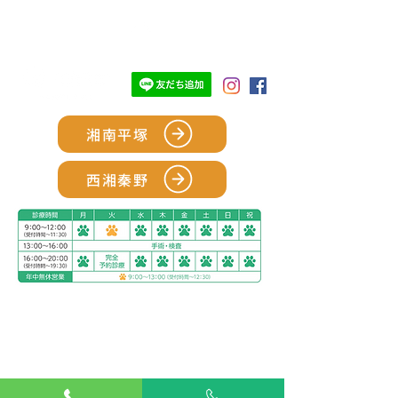
TOP
湘南平塚
西湘秦野
アリアスペットクリニック湘南平塚
電話：
0463-55-2121
住所：神奈川県平塚市四之宮５丁目２８−１１
お車をご利用の場合
駐車場：敷地内に5台分完備