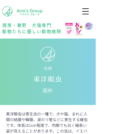
年中無休
予約優先
湘南・秦野 犬猫専門
動物たちに優しい動物病院
症例
東洋眼虫
眼科
東洋眼虫は寄生虫の一種で、犬や猫、まれに人
間の結膜や瞬膜、涙のう管などに寄生する線虫
です。体長は1cm程度で、肉眼でも白く細長い
姿が見えることがあります。この虫は、イエバ