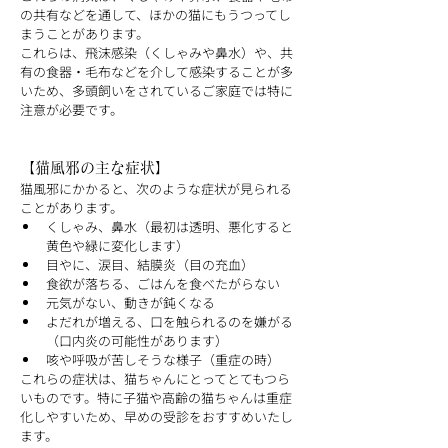
の共有などを通して、ほかの猫にもうつってし
まうことがあります。
これらは、飛沫感染（くしゃみや鼻水）や、共
有の食器・毛布などを介して感染することが多
いため、多頭飼いをされているご家庭では特に
注意が必要です。
【猫風邪の主な症状】
猫風邪にかかると、次のような症状が見られる
ことがあります。
くしゃみ、鼻水（最初は透明、悪化すると
黄色や緑に変化します）
目やに、涙目、結膜炎（目の充血）
食欲が落ちる、ごはんを食べたがらない
元気がない、動きが鈍くなる
よだれが増える、口を触られるのを嫌がる
（口内炎の可能性があります）
咳や呼吸が苦しそうな様子（重症の時）
これらの症状は、猫ちゃんにとってとてもつら
いものです。特に子猫や高齢の猫ちゃんは重症
化しやすいため、早めの受診をおすすめいたし
ます。