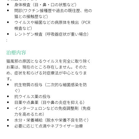
身体検査（目・鼻・口の状態など）
問診(ワクチン接種歴や過去の既往歴、他の
猫との接触歴など)
ウイルスや細菌などの病原体を検出（PCR
検査など）
レントゲン検査（呼吸器症状が重い場合）
:
治療内容
猫風邪の原因となるウイルスを完全に取り除く
お薬は、現在のところ存在しません。そのた
め、症状を和らげる対症療法が中心となりま
す。
抗生物質の投与（二次的な細菌感染を防
ぐ）
抗ウイルス薬の投与
目薬や点鼻薬（目や鼻の炎症を抑える）
インターフェロンなどの免疫調整剤（免疫
力を高めるため）
水分・栄養補給（脱水や栄養不良を防ぐ）
必要に応じて点滴やネブライザー治療