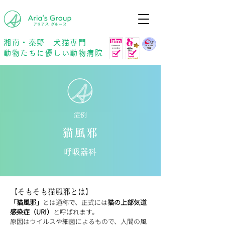
年中無休
予約優先
湘南・秦野 犬猫専門
動物たちに優しい動物病院
症例
猫風邪
呼吸器科
【そもそも猫風邪とは】
「猫風邪」
とは通称で、正式には
猫の上部気道
感染症（URI）
と呼ばれます。
原因はウイルスや細菌によるもので、人間の風