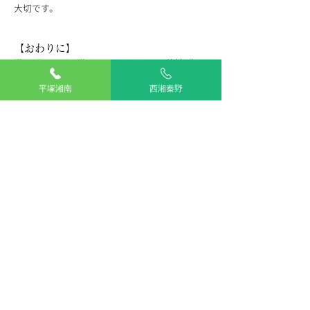
大切です。
【おわりに】
猫風邪は、どの猫ちゃんでもかかる可能性があ
る病気ですが、早めのケアと予防で元気に過ご
すことができます。
平塚湘南
西湘秦野
呼吸器科
TOP
湘南平塚
西湘秦野