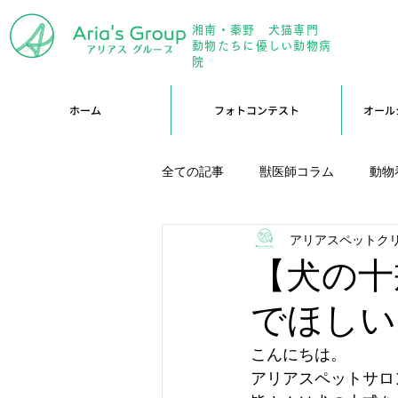
湘南・秦野 犬猫専門
年中無
動物たちに優しい動物病
院
ホーム
フォトコンテスト
オール
全ての記事
獣医師コラム
動物
アリアスペットク
アリーブログ
Branブログ
【犬の十
でほしい
こんにちは。
アリアスペットサロ