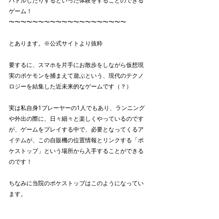
バトルしたりするといった体験をすることのできる
ゲーム！
〜〜〜〜〜〜〜〜〜〜〜〜〜〜〜〜〜〜〜〜
とあります。※公式サイトより抜粋
要するに、スマホを片手にお散歩をしながら仮想現
実のポケモンを捕まえて遊ぶという、現代のテクノ
ロジーを結集した近未来的なゲームです（？）
実は私自身1プレーヤーの1人でもあり、ランニング
や外出の際に、日々細々と楽しくやっているのです
が、ゲームをプレイする中で、必要となってくるア
イテムが、この自販機の位置情報とリンクする「ポ
ケストップ」という場所から入手することができる
のです！
ちなみに当院のポケストップはこのようになってい
ます。