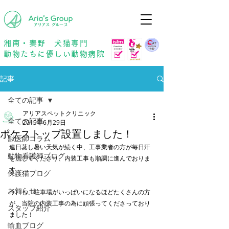
年中無休
予約優先
湘南・秦野 犬猫専門
動物たちに優しい動物病院
記事
全ての記事
アリアスペットクリニック
全ての記事
2019年6月29日
ポケストップ設置しました！
獣医師コラム
連日蒸し暑い天気が続く中、工事業者の方が毎日汗
動物看護師ブログ
を流してくださり、内装工事も順調に進んでおりま
す。
保護猫ブログ
お知らせ
今日も、駐車場がいっぱいになるほどたくさんの方
が、当院の内装工事の為に頑張ってくださっており
スタッフ紹介
ました！
輸血ブログ