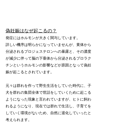
偽妊娠はなぜ起こるの？
発症にはホルモンが大きく関与しています。
詳しい機序は明らかになっていませんが、黄体から
分泌されるプロジェステロンへの暴露と、その濃度
が減少に伴って脳の下垂体から分泌されるプロラク
チンというホルモンの影響などが原因となって偽妊
娠が起こるとされています。
元々は群れを作って野生生活をしていた時代に、子
犬を群れの集団全体で世話をしていくために起こる
ようになった現象と言われていますが、ヒトに飼わ
れるようになり、現在では群れで生活し、子育てを
していく環境がないため、自然に退化していったと
考えられます。