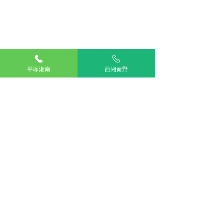
平塚湘南
西湘秦野
コメント
この投稿へのコメントは利用でき
ねこちゃんの風邪につい
スタッフ紹介 獣
なくなりました。詳細はサイト所
て
慎哉
有者にお問い合わせください。