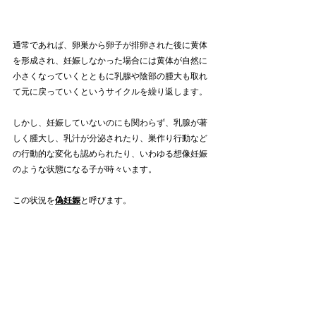
通常であれば、卵巣から卵子が排卵された後に黄体
を形成され、妊娠しなかった場合には黄体が自然に
小さくなっていくとともに乳腺や陰部の腫大も取れ
て元に戻っていくというサイクルを繰り返します。
しかし、妊娠していないのにも関わらず、乳腺が著
しく腫大し、乳汁が分泌されたり、巣作り行動など
の行動的な変化も認められたり、いわゆる想像妊娠
のような状態になる子が時々います。
この状況を
偽妊娠
と呼びます。