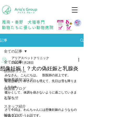
年中無休
予約優先
湘南・秦野 犬猫専門
動物たちに優しい動物病院
記事
全ての記事
アリアスペットクリニック
全ての記事
2022年1月28日
想像妊娠！？犬の偽妊娠と乳腺炎
獣医師コラム
みなさん、こんにちは。　獣医師の岩上です。
動物看護師ブログ
最近は厳しい寒さの日も増えて、先日は雪も降りま
したね❄️
保護猫ブログ
暖かくして、体調を崩さないように過ごしていきま
お知らせ
しょう。
スタッフ紹介
さて今回は、わんちゃんには想像妊娠のようなもの
輸血ブログ
があるよというお話です。