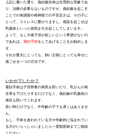
上記に書いた通り、偽妊娠自体は生理的な現象であ
り、治療の必要もないものですが、偽妊娠を起こす
ことでの体調面や精神面での不安定さは、その子に
とって、ストレスに繋がりますし、感染を起こせば
乳腺炎といった病気を引き起こしてしまいます。
よって、もし今後子供が欲しいという希望がないの
であれば、
避妊手術
をしてあげることをお勧めしま
す。
それが愛犬にとっても、飼い主様にとっても幸せに
過ごせる一つの方法です。
いかがでしたか？
避妊手術は子宮卵巣の病気を防いだり、乳がんの発
生率を下げたりするだけでなく、偽妊娠や乳腺炎の
発症も防いでくれます。
若い時だけでなく、中年齢の子でも遅くはありませ
ん。
もし、手術を迷われている方や年齢的に悩まれてい
る方がいらっしゃいましたら一度獣医師までご相談
ください。