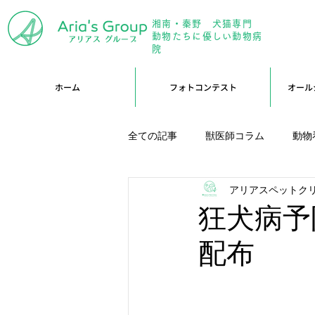
湘南・秦野 犬猫専門
年中無
動物たちに優しい動物病
院
ホーム
フォトコンテスト
オール
全ての記事
獣医師コラム
動物
アリアスペットク
アリーブログ
Branブログ
狂犬病予
配布