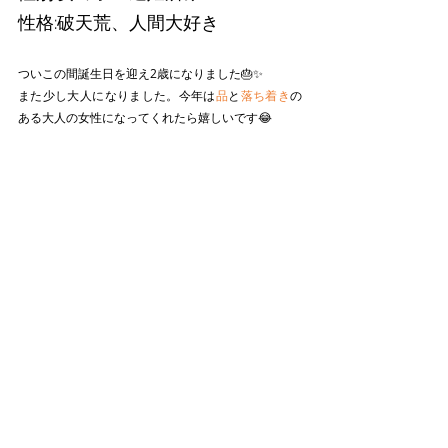
性格:破天荒、人間大好き
ついこの間誕生日を迎え2歳になりました🎂✨
また少し大人になりました。今年は
品
と
落ち着き
の
ある大人の女性になってくれたら嬉しいです😂