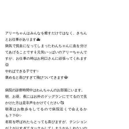
アリーちゃんはみんなを癒すだけではなく、きちん
とお仕事があります🚑
病気で貧血になってしまったわんちゃんに血を分け
てあげることです💉元気いっぱいのアリーちゃんで
すが、お仕事の時はお利口さんに頑張ってくれます
😌
やればできる子です✨
褒めると喜びすぎて飛びついてきます😂
病院の診察時間中はわんちゃんのお部屋にいます。
朝、お昼、夜にはお外のドッグランにでてるので見
かけた方は是非声をかけてください🥰
朝夜はお散歩をしてるので病院近くで会えるか
も？？🐶✨ 
名前を呼ばれたらとっても喜びますが、テンション
が上がりすぎてタックルしてしまうかもしれないの