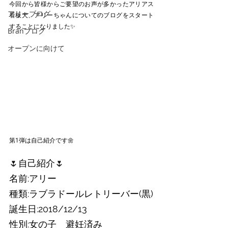
今回から皆様からご要望のお声が多かったアリアス
アリーブログ
看板犬、アリーちゃんについてのブログをスタート
することになりました✨
Branブログ
オープンに向けて
第1弾は自己紹介です🌼
🌷自己紹介🌷
名前:アリー
種類:ラブラドールレトリーバー(黒)
誕生日:2018/12/13 
性別:女の子　避妊済み