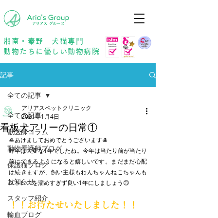
年中無休
予約優先
湘南・秦野 犬猫専門
動物たちに優しい動物病院
記事
全ての記事
アリアスペットクリニック
全ての記事
2021年1月4日
看板犬アリーの日常①
獣医師コラム
🎍あけましておめでとうございます🎍
動物看護師ブログ
昨年は大変な1年でしたね。今年は当たり前が当たり
前にできるようになると嬉しいです。まだまだ心配
保護猫ブログ
は続きますが、飼い主様もわんちゃんねこちゃんも
お知らせ
ストレスを溜めすぎず良い1年にしましょう😊
スタッフ紹介
！！お待たせいたしました！！
輸血ブログ