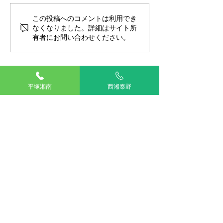
看板犬アリーの日
看板犬アリーの日常13
この投稿へのコメントは利用でき
なくなりました。詳細はサイト所
有者にお問い合わせください。
平塚湘南
西湘秦野
TOP
湘南平塚
西湘秦野