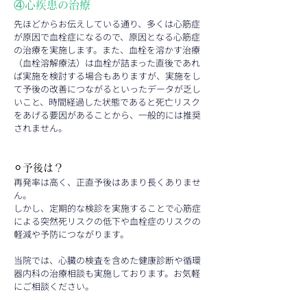
④心疾患の治療
先ほどからお伝えしている通り、多くは心筋症
が原因で血栓症になるので、原因となる心筋症
の治療を実施します。また、血栓を溶かす治療
（血栓溶解療法）は血栓が詰まった直後であれ
ば実施を検討する場合もありますが、実施をし
て予後の改善につながるといったデータが乏し
いこと、時間経過した状態であると死亡リスク
をあげる要因があることから、一般的には推奨
されません。
⚪︎予後は？
再発率は高く、正直予後はあまり長くありませ
ん。
しかし、定期的な検診を実施することで心筋症
による突然死リスクの低下や血栓症のリスクの
軽減や予防につながります。
当院では、心臓の検査を含めた健康診断や循環
器内科の治療相談も実施しております。お気軽
にご相談ください。