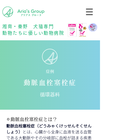
年中無休
予約優先
湘南・秦野 犬猫専門
動物たちに優しい動物病院
症例
動脈血栓塞栓症
循環器科
⚪︎動脈血栓塞栓症とは？
動脈血栓塞栓症（どうみゃくけっせんそくせん
しょう）
とは、心臓から全身に血液を送る血管
である大動脈やその分岐部に血栓が詰まる疾患