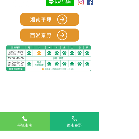
湘南平塚
西湘秦野
アリアスペットクリニック湘南平塚
電話：
0463-55-2121
住所：神奈川県平塚市四之宮５丁目２８−１１
お車をご利用の場合
駐車場：敷地内に5台分完備
公共交通機関をご利用の場合
神奈川交通バス ふじみ園前 下車すぐ
平塚湘南
西湘秦野