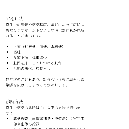
主な症状
寄生虫の種類や感染程度、年齢によって症状は
異なりますが、以下のような消化器症状が見ら
れることが多いです。
下痢（粘液便、血便、水様便）
嘔吐
食欲不振、体重減少
肛門を床にこすりつける動作
毛艶の悪化、成長不良
無症状のこともあり、知らないうちに周囲へ感
染源を広げてしまうことがあります。
診断方法
寄生虫感染の診断は主に以下の方法で行いま
す：
糞便検査（直接塗抹法・浮遊法）：寄生虫
卵や虫体の確認