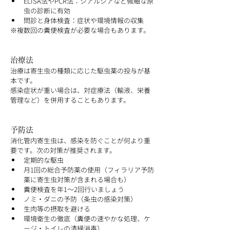
ELISA法やPCR法：ジアルジアなど微細な原
虫の診断に有効
問診と身体検査：症状や環境情報の収集
※複数回の糞便検査が必要な場合もあります。
治療法
治療は寄生虫の種類に応じた駆虫薬の投与が基
本です。
感染症状が重い場合は、対症療法（輸液、栄養
管理など）を併用することもあります。
予防法
消化管内寄生虫は、感染を防ぐことが何より重
要です。次の対策が推奨されます。
定期的な駆虫
月1回の総合予防薬の使用（フィラリア予防
薬に寄生虫対策が含まれる場合も）
糞便検査を年1～2回行いましょう
ノミ・ダニの予防（条虫の感染対策）
生肉等の摂取を避ける
環境衛生の徹底（糞便の速やかな処理、ケ
ージ・トイレの清掃消毒）