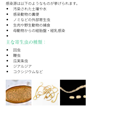
感染源は以下のようなものが挙げられます。
汚染された土壌や水
感染動物の糞便
ノミなどの外部寄生虫
生肉や野生動物の捕食
母動物からの経胎盤・経乳感染
主な寄生虫の種類：
回虫
鞭虫
瓜実条虫
ジアルジア
コクシジウムなど