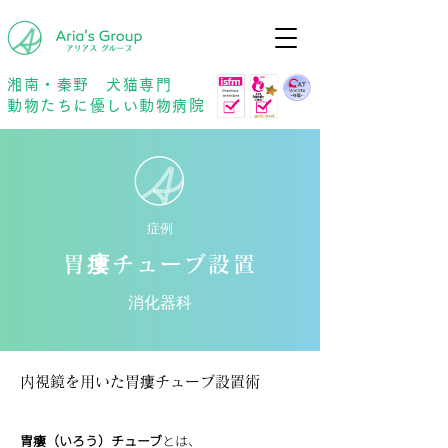
年中無休
予約優先
湘南・秦野 犬猫専門
動物たちに優しい動物病院
症例
胃瘻チューブ設置
消化器科
内視鏡を用いた胃瘻チューブ設置術
胃瘻（いろう）チューブ
とは、