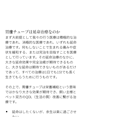
胃瘻チューブは延命治療なのか
まず大前提として我々の行う医療は積極的な治
療であれ、消極的な医療であれ、いずれも延命
治療です。何もしないことで生まれる痛みや症
状を緩和する、または完治を目指すことを医療
として行っています。その延命治療のなかに、
大きな延命効果や完全治癒が期待できるもの
と、大きな延命は期待できないものがあるだけ
であって、すべての治療は1日でも1分でも長く
生きてもらうために行うものです。
その上で、胃瘻チューブは栄養補給という意味
ではかなり大きな効果が期待でき、飼い主様と
ペット双方のQOL（生活の質）改善に繋がる治
療です。
延命はしたくないが、余生は楽に過ごさせ
たい