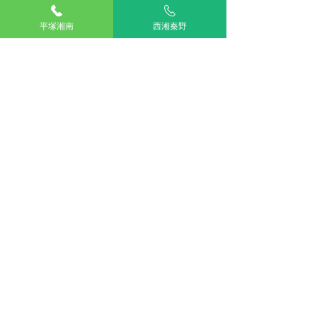
平塚湘南
西湘秦野
湘南平塚
西湘秦野
アリアスペットクリニック湘南平塚
電話：
0463-55-2121
住所：神奈川県平塚市四之宮５丁目２８−１１
お車をご利用の場合
駐車場：敷地内に5台分完備
公共交通機関をご利用の場合
神奈川交通バス ふじみ園前 下車すぐ