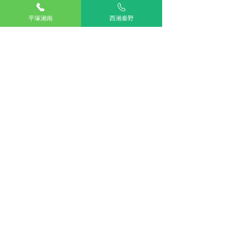
平塚湘南
西湘秦野
アリアスペットクリニック湘南平塚
電話：
0463-55-2121
住所：神奈川県平塚市四之宮５丁目２８−１１
お車をご利用の場合
駐車場：敷地内に5台分完備
公共交通機関をご利用の場合
神奈川交通バス ふじみ園前 下車すぐ