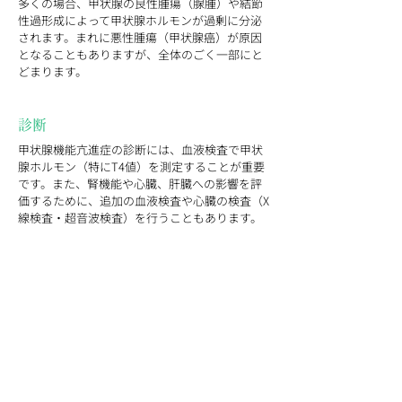
多くの場合、甲状腺の良性腫瘍（腺腫）や結節
性過形成によって甲状腺ホルモンが過剰に分泌
されます。まれに悪性腫瘍（甲状腺癌）が原因
となることもありますが、全体のごく一部にと
どまります。
診断
甲状腺機能亢進症の診断には、血液検査で甲状
腺ホルモン（特にT4値）を測定することが重要
です。また、腎機能や心臓、肝臓への影響を評
価するために、追加の血液検査や心臓の検査（X
線検査・超音波検査）を行うこともあります。