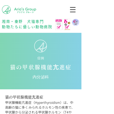
年中無休
予約優先
湘南・秦野 犬猫専門
動物たちに優しい動物病院
症例
猫の甲状腺機能亢進症
内分泌科
猫の甲状腺機能亢進症
甲状腺機能亢進症（Hyperthyroidism）は、中
高齢の猫に多くみられるホルモン性の疾患で、
甲状腺から分泌される甲状腺ホルモン（T4や