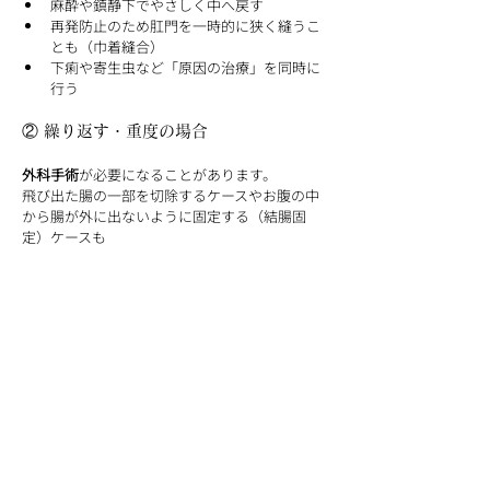
麻酔や鎮静下でやさしく中へ戻す
再発防止のため肛門を一時的に狭く縫うこ
とも（巾着縫合）
下痢や寄生虫など「原因の治療」を同時に
行う
② 繰り返す・重度の場合
外科手術
が必要になることがあります。
飛び出た腸の一部を切除するケースやお腹の中
から腸が外に出ないように固定する（結腸固
定）ケースも