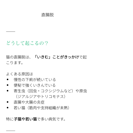
直腸脱
⸻
どうして起こるの？
猫の直腸脱は、
「いきむ」ことがきっかけ
で起
こります。
よくある原因は
慢性の下痢が続いている
便秘で強くいきんでいる
寄生虫（回虫・コクシジウムなど）や原虫
（ジアルジアやトリコモナス）
直腸や大腸の炎症
若い猫（筋肉や支持組織が未熟）
特に
子猫や若い猫
で多い病気です。
⸻