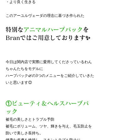
・より良く生きる
このアーユルヴェーダの理念に基づき作られた
特別な
アニマルハーブパック
を
Branではご用意しております✨
今日は関内店で実際に愛用してくださっているわん
ちゃんたちをモデルに
ハーブパック🌿の3つのメニューをご紹介していきた
いと思います😊
①ビューティ＆ヘルスハーブパ
ック
被毛の美しさとトラブル予防
被毛にボリューム、ツヤ、輝きを与え、毛玉防止を
防いで美しさ長持ち。
健康な皮膚を維持し、スキントラブル防止に。