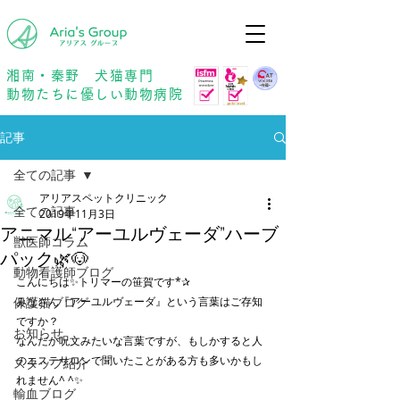
年中無休
予約優先
湘南・秦野 犬猫専門
動物たちに優しい動物病院
記事
全ての記事
アリアスペットクリニック
全ての記事
2019年11月3日
アニマル“アーユルヴェーダ”ハーブ
獣医師コラム
パック🌿🐶
動物看護師ブログ
こんにちは✨トリマーの笹賀です*✰
保護猫ブログ
みなさん『アーユルヴェーダ』という言葉はご存知
ですか？
お知らせ
なんだか呪文みたいな言葉ですが、もしかすると人
のエステサロンで聞いたことがある方も多いかもし
スタッフ紹介
れません^ ^✨
輸血ブログ