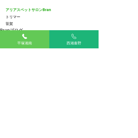
アリアスペットサロンBran
トリマー
笹賀
Branブログ
平塚湘南
西湘秦野
最新記事
すべて表示