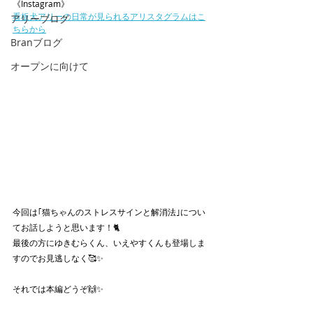
《Instagram》
看板犬アリーの日常が見られるアリスタグラムはこ
アリーブログ
ちらから
Branブログ
オープンに向けて
今回は｢猫ちゃんのストレスサインと解消法｣につい
てお話しようと思います！🐈
最後の方にゆきむらくん、いえやすくんも登場しま
すのでお見逃しなく🥰✨
それでは本編どうぞ🙌✨