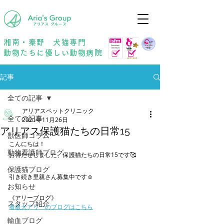
年中無休
予約優先
湘南・秦野 犬猫専門
動物たちに優しい動物病院
記事
全ての記事
アリアスペットクリニック
全ての記事
2021年11月26日
アリアス保護猫たちの日常15
獣医師コラム
こんにちは！
動物看護師ブログ
お待たせしました、保護猫たちの日常15です🥰
保護猫ブログ
引き続き里親さん募集中です☺️
お知らせ
《アリーブログ》
スタッフ紹介
看板犬アリーのブログはこちら
輸血ブログ