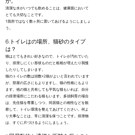
か。
清潔な水がいつでも飲めることは、健康面において
とても大切なことです。
1箇所ではなく数ヶ所に置いてあげるようにしましょ
う。
6.トイレはの場所、猫砂のタイプ
は？
猫はとてもきれい好きなので、トイレが汚れていた
り、排泄しにくい形状ものだと粗相が増えたり我慢
したりしてしまいます。
猫のトイレの数は頭数×2個がよいと言われています
が、部屋の広さにもよりますし、猫の性格にもより
ます。他の猫と共有しても平気な猫もいれば、自分
の排泄場所にこだわる猫もいます。多頭飼育の場合
は、先住猫を尊重しつつ、同居猫との相性などを観
察して、トイレ環境を整えてあげてください。何よ
り大事なことは、常に清潔を保つことです。排泄物
は、すぐに片づけるようにしましょう。