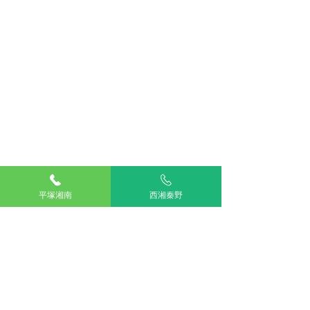
平塚湘南
西湘秦野