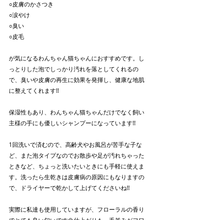
○皮膚のかさつき
○涙やけ
○臭い
○皮毛
が気になるわんちゃん猫ちゃんにおすすめです。し
っとりした泡でしっかり汚れを落としてくれるの
で、臭いや皮膚の再生に効果を発揮し、健康な地肌
に整えてくれます!!
保湿性もあり、わんちゃん猫ちゃんだけでなく飼い
主様の手にも優しいシャンプーになっています!!
1回洗いで済むので、高齢犬やお風呂が苦手な子な
ど、また泡タイプなのでお散歩や足が汚れちゃった
ときなど、ちょっと洗いたいときにも手軽に使えま
す。洗ったら生乾きは皮膚病の原因にもなりますの
で、ドライヤーで乾かして上げてくださいね!!
実際に私達も使用していますが、フローラルの香り
でとても良い匂いです🌼仕上がりも、毛並みがフワ