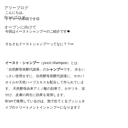
アリーブログ
こんにちは。
Branブログ
トリマーの和田です😊
オープンに向けて
今回はイーストシャンプーのご紹介です🍁
そもそもイーストシャンプーってなに？？👀
イースト
・
シャンプー
（yeast 
shampoo
）とは、
「自然酵母発酵代謝液」の
シャンプー
です。 水をい
っさい使用せずに、自然酵母発酵代謝液に、ホホバ
オイルや天然ハーブエキスを配合して作られていま
す。 天然酵母由来アミノ酸の効果で、カサツキ、涙
やけ、皮膚の再生に効果を発揮します。
Branで使用しているのは、泡で出てくるプッシュタ
イプのトリートメントインャンプーになります🎈