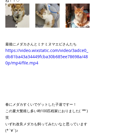
ね！！♡
最後にメダカさんとミナミヌマエビさんたち
https://video.wixstatic.com/video/3adce0_
db81ba43a34449fcba30b685ee78698a/48
0p/mp4/file.mp4
春にメダカすくいでゲットした子達ですー！
この夏大繁殖し多い時100匹程家におりました( ˙罒˙)
笑
いずれ改良メダカも飼ってみたいなと思っています
(*´∀`)♪