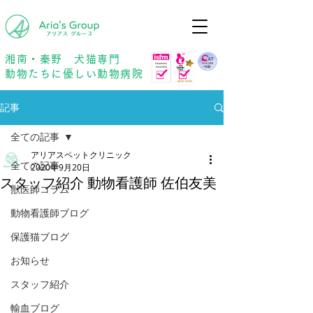
年中無休
予約優先
湘南・秦野 犬猫専門
動物たちに優しい動物病院
記事
全ての記事
アリアスペットクリニック
全ての記事
2020年9月20日
スタッフ紹介 動物看護師 佐伯友美
獣医師コラム
動物看護師ブログ
保護猫ブログ
お知らせ
スタッフ紹介
輸血ブログ