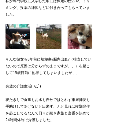
私が専門学校に入学した頃には保定の仕方や、トリ
ミング、投薬の練習などに付き合ってもらっていま
した。
そんな彼女も8年前に脳梗塞?脳内出血?（検査してい
ないので原因は分からずのままですが、、）を起こ
して15歳目前に他界してしまいましたが、、
突然の介護生活( ﾉД`)
寝たきりで食事もお水も自分ではとれず排尿排便も
手助けしてあげないと出来ず、ふと見れば痙攣発作
を起こしてるなんて日々が続き家族と当番を決めて
24時間体制で介護しました。