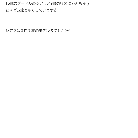
15歳のプードルのシアラと9歳の猫のにゃんちゅう
とメダカ達と暮らしています✌️
シアラは専門学校のモデル犬でした(^^)