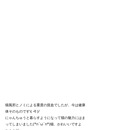
猫風邪とノミによる重度の貧血でしたが、今は健康
体そのものです\( ᐙ )/
にゃんちゅうと暮らすようになって猫の魅力にはま
ってしまいました(*n´ω`n*)猫、かわいいですよ