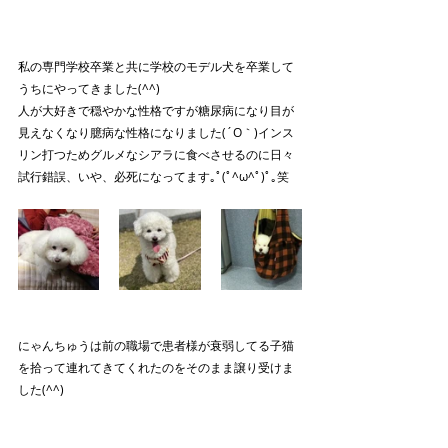
私の専門学校卒業と共に学校のモデル犬を卒業して
うちにやってきました(^^)
人が大好きで穏やかな性格ですが糖尿病になり目が
見えなくなり臆病な性格になりました(´O｀)インス
リン打つためグルメなシアラに食べさせるのに日々
試行錯誤、いや、必死になってます｡ﾟ(ﾟ^ω^ﾟ)ﾟ｡笑
にゃんちゅうは前の職場で患者様が衰弱してる子猫
を拾って連れてきてくれたのをそのまま譲り受けま
した(^^)