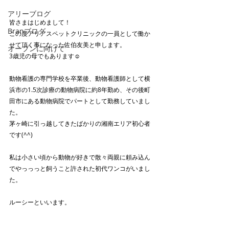
アリーブログ
皆さまはじめまして！
Branブログ
この度アリアスペットクリニックの一員として働か
せて頂く事になった佐伯友美と申します。
オープンに向けて
3歳児の母でもあります☺️
動物看護の専門学校を卒業後、動物看護師として横
浜市の1.5次診療の動物病院に約8年勤め、その後町
田市にある動物病院でパートとして勤務していまし
た。
茅ヶ崎に引っ越してきたばかりの湘南エリア初心者
です(^^)
私は小さい頃から動物が好きで散々両親に頼み込ん
でやっっっと飼うこと許された初代ワンコがいまし
た。
ルーシーといいます。