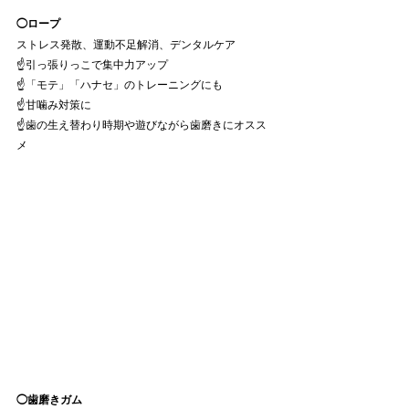
◯ロープ
ストレス発散、運動不足解消、デンタルケア
☝️引っ張りっこで集中力アップ
☝️「モテ」「ハナセ」のトレーニングにも
☝️甘噛み対策に
☝️歯の生え替わり時期や遊びながら歯磨きにオスス
メ
◯歯磨きガム