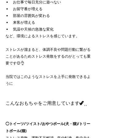
お仕事で毎日充分に遊べない
お留守番が増える
部屋の雰囲気が変わる
来客が増える
気温や天候の急激な変化
など、環境によるストレスを感じています。
ストレスが溜まると、体調不良や問題行動に繋がる
ことがあるためストレス発散をするのがとっても重
要です😊👌
当院ではこのようなストレスを上手に発散できるよ
うに
こんなおもちゃをご用意しています🦖⸒⸒
◯トイーツ/ツイスト/おやつボール(犬・猫)/トリー
トボール(猫)
ストレス発散、運動不足解消、気分転換、集中力を