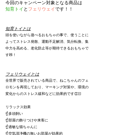
今回のキャンペーン対象となる商品は
知育トイ
と
フェリウェイ
です！！
知育トイとは
頭を使いながら遊べるおもちゃの事で、使うことに
よってストレス発散、運動不足解消、気分転換、集
中力を高める、老化防止等が期待できるおもちゃで
す🧸！
フェリウェイとは
全世界で販売されている商品で、ねこちゃんのフェ
ロモンを再現しており、マーキング対策や、環境の
変化からのストレス緩和などに効果的です👏🏻
リラックス効果
☝️多頭飼い
☝️部屋の飾りつけや来客に
☝️過敏な猫ちゃんに
☝️空気清浄機の無いお部屋が効果的