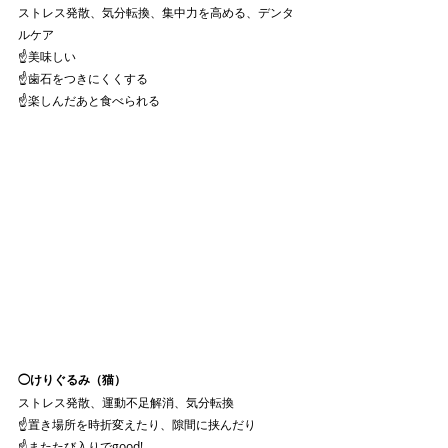
ストレス発散、気分転換、集中力を高める、デンタ
ルケア
☝️美味しい
☝️歯石をつきにくくする
☝️楽しんだあと食べられる
◯けりぐるみ（猫）
ストレス発散、運動不足解消、気分転換
☝️置き場所を時折変えたり、隙間に挟んだり
☝️またたび入りでgood!