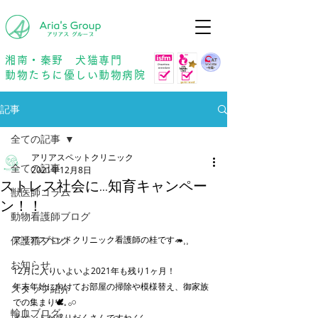
年中無休
予約優先
湘南・秦野 犬猫専門
動物たちに優しい動物病院
記事
全ての記事
アリアスペットクリニック
全ての記事
2021年12月8日
ストレス社会に...知育キャンペー
獣医師コラム
ン！！
動物看護師ブログ
保護猫ブログ
アリアスペットクリニック看護師の桂です🦔⸒⸒
お知らせ
12月に入りいよいよ2021年も残り1ヶ月！
年末年始に向けてお部屋の掃除や模様替え、御家族
スタッフ紹介
での集まり🕊𓈒 𓂂𓏸
輸血ブログ
イベントが盛りだくさんですね.ᐟ.ᐟ