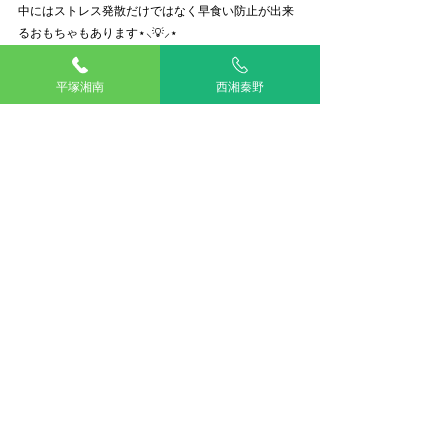
中にはストレス発散だけではなく早食い防止が出来
るおもちゃもあります⋆⸜💡⸝⋆
普段、あっという間にご飯を食べ終えてしまう子
は、頭を使いながらゆっくり食べる事で消化不良防
平塚湘南
西湘秦野
止と満腹感が得られます！
この機会に、知育トイを使って上手にストレス発散
しましょう🙌
アリアスペットクリニック
動物看護師
桂
知育
ストレス
動物看護師ブログ