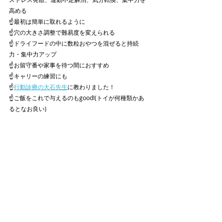
高める
☝️最初は簡単に取れるように
☝️穴の大きさ調整で難易度を変えられる
☝️ドライフードの中に数粒おやつを混ぜると持続
力・集中力アップ
☝️お留守番や家事を待つ間におすすめ
☝️キャリーの練習にも
☝️
行動診療の大石先生
に教わりました！
☝️ご飯をこれで与えるのもgood!(トイが何種類かあ
るとなお良い)