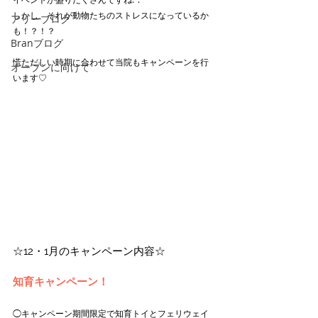
しかし、それが動物たちのストレスになっているか
アリーブログ
も！？！？
Branブログ
慌ただしい時期に合わせて当院もキャンペーンを行
オープンに向けて
います♡
☆12・1月のキャンペーン内容☆
知育キャンペーン！
◯キャンペーン期間限定で知育トイとフェリウェイ