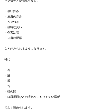
マラセチアが増殖すると、
・強い痒み
・皮膚の赤み
・ベタつき
・独特な臭い
・色素沈着
・皮膚の肥厚
などがみられるようになります。
特に、
・耳
・脇
・股
・首
・指の間
・口唇周囲などの湿気がこもりやすい場所
でよく認められます。