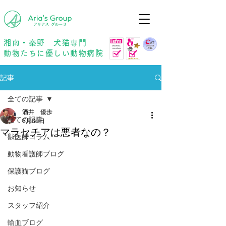
年中無休
予約優先
湘南・秦野 犬猫専門
動物たちに優しい動物病院
記事
全ての記事
酒井 優歩
全ての記事
6月30日
マラセチアは悪者なの？
獣医師コラム
動物看護師ブログ
保護猫ブログ
お知らせ
スタッフ紹介
輸血ブログ