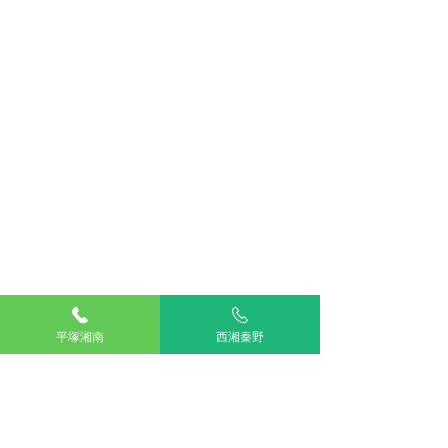
皮膚科
獣医師コラム
平塚湘南
西湘秦野