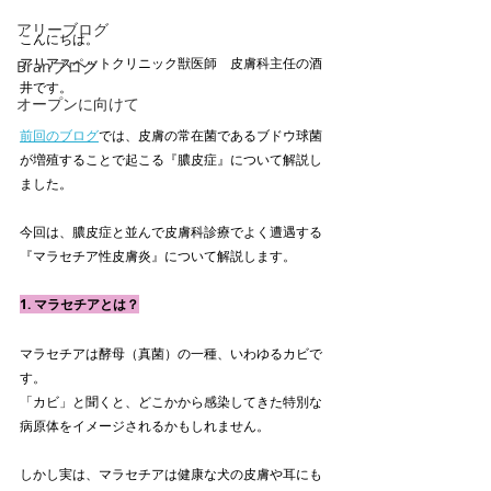
アリーブログ
こんにちは。
アリアスペットクリニック獣医師　皮膚科主任の酒
Branブログ
井です。
オープンに向けて
前回のブログ
では、皮膚の常在菌であるブドウ球菌
が増殖することで起こる『膿皮症』について解説し
ました。
今回は、膿皮症と並んで皮膚科診療でよく遭遇する
『マラセチア性皮膚炎』について解説します。
1. マラセチアとは？
マラセチアは酵母（真菌）の一種、いわゆるカビで
す。
「カビ」と聞くと、どこかから感染してきた特別な
病原体をイメージされるかもしれません。
しかし実は、マラセチアは健康な犬の皮膚や耳にも