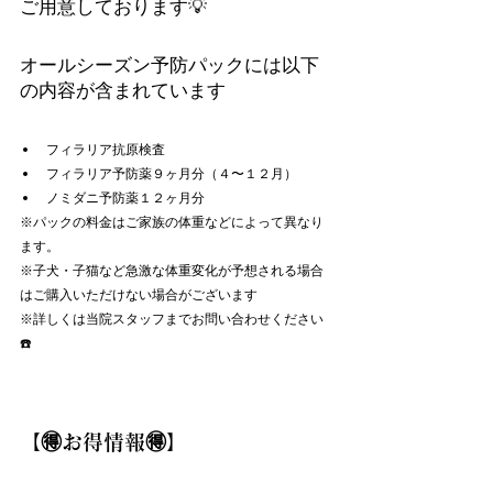
ご用意しております💡
オールシーズン予防パックには以下
の内容が含まれています
フィラリア抗原検査
フィラリア予防薬９ヶ月分（４〜１２月）
ノミダニ予防薬１２ヶ月分
※パックの料金はご家族の体重などによって異なり
ます。
※子犬・子猫など急激な体重変化が予想される場合
はご購入いただけない場合がございます
※詳しくは当院スタッフまでお問い合わせください
☎️
【
🉐
お得情報
🉐
】