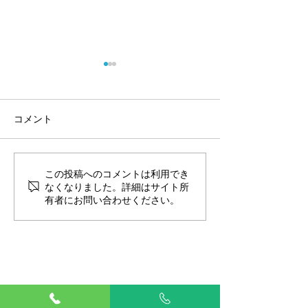
コメント
この投稿へのコメントは利用でき
改正動物愛護法〜何が変
動物病院の上手
なくなりました。詳細はサイト所
わるの？〜
方
有者にお問い合わせください。
TOP