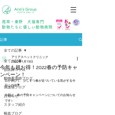
年中無休
予約優先
湘南・秦野 犬猫専門
動物たちに優しい動物病院
記事
全ての記事
アリアスペットクリニック
全ての記事
2022年1月19日
今年も超お得！2022春の予防キャ
獣医師コラム
ンペーン！
動物看護師ブログ
日が伸びて、少しずつ春が近づいている気がする今
日この頃💐
保護猫ブログ
今回は、春の予防キャンペーンについてのお知らせ
お知らせ
です✨
スタッフ紹介
輸血ブログ