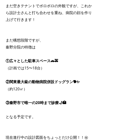
まだ空きテナントでボロボロの外観ですが、これか
ら設計士さんと打ち合わせを重ね、病院の顔を作り
上げて行きます！
まだ構想段階ですが、
秦野分院の特徴は
①広々とした駐車スペース🚗🚕
（計画では15〜18台）
②関東最大級の動物病院併設ドッグラン🐕✨
（約120㎡）
③秦野市で唯一の20時まで診療🌙🏥
となる予定です。
現在進行中の設計図面をちょっとだけ公開！！㊙️