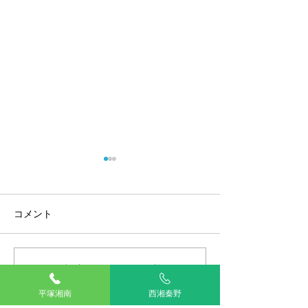
コメント
看板犬アリーの日常13
この投稿へのコメントは利用でき
狂犬病予防接種
なくなりました。詳細はサイト所
ルステッカーの
平塚湘南
西湘秦野
有者にお問い合わせください。