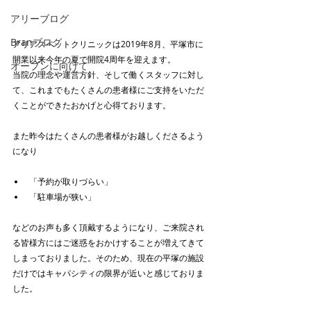
アリーブログ
Branブログ
アリアスペットクリニックは2019年8月、平塚市に
開業以来今年の夏で開院4周年を迎えます。
オープンに向けて
当院の理念や運営方針、そして働くスタッフに対し
て、これまでもたくさんの患者様にご支持をいただ
くことができたおかげと心得ております。
また昨今はたくさんの患者様がお越しくださるよう
になり
「予約が取りづらい」
「駐車場が狭い」
などのお声も多く頂戴するようになり、ご来院され
る皆様方にはご迷惑をおかけすることが増えてきて
しまっておりました。そのため、現在の平塚の施設
だけではキャパシティの限界が近いと感じておりま
した。