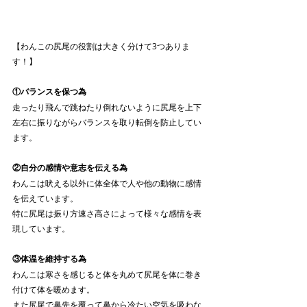
【わんこの尻尾の役割は大きく分けて3つありま
す！】
①バランスを保つ為
走ったり飛んで跳ねたり倒れないように尻尾を上下
左右に振りながらバランスを取り転倒を防止してい
ます。
②自分の感情や意志を伝える為
わんこは吠える以外に体全体で人や他の動物に感情
を伝えています。
特に尻尾は振り方速さ高さによって様々な感情を表
現しています。
③体温を維持する為
わんこは寒さを感じると体を丸めて尻尾を体に巻き
付けて体を暖めます。
また尻尾で鼻先を覆って鼻から冷たい空気を吸わな