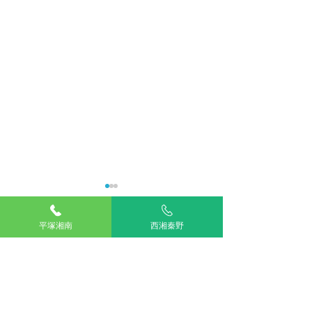
平塚湘南
西湘秦野
コメント
この投稿へのコメントは利用でき
NEWスタッフ紹介（獣医
料金改定に伴い
なくなりました。詳細はサイト所