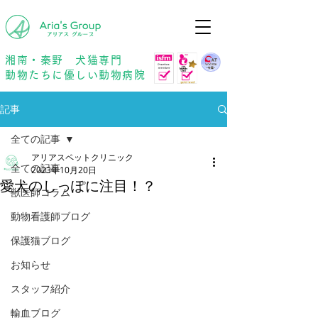
年中無休
予約優先
湘南・秦野 犬猫専門
動物たちに優しい動物病院
記事
全ての記事
アリアスペットクリニック
全ての記事
2023年10月20日
愛犬のしっぽに注目！？
獣医師コラム
動物看護師ブログ
保護猫ブログ
お知らせ
スタッフ紹介
輸血ブログ