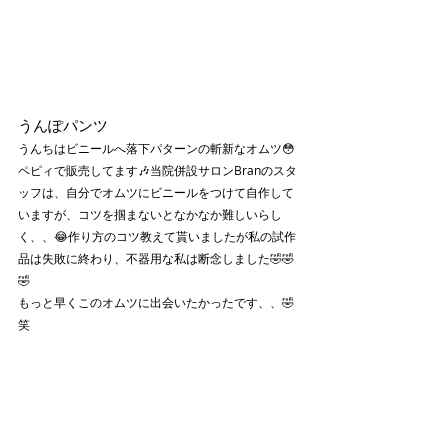
うんぽパンツ
うんちはビニールへ落下パターンの斬新なオムツ😳
ペピィで販売してます🎶当院併設サロンBranのスタ
ッフは、自分でオムツにビニールをつけて自作して
いますが、コツを掴まないとなかなか難しいらし
く、、😂作り方のコツ教えて貰いましたが私の試作
品は失敗に終わり、不器用な私は断念しました🤣🤣
🤣
もっと早くこのオムツに出会いたかったです、、🤣
笑