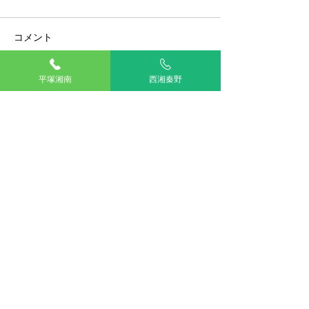
コメント
平塚湘南
西湘秦野
この投稿へのコメントは利用でき
日常ケア・介護用品おす
動物病院の上手
なくなりました。詳細はサイト所
すめレビュー
方
有者にお問い合わせください。
TOP
湘南平塚
西湘秦野