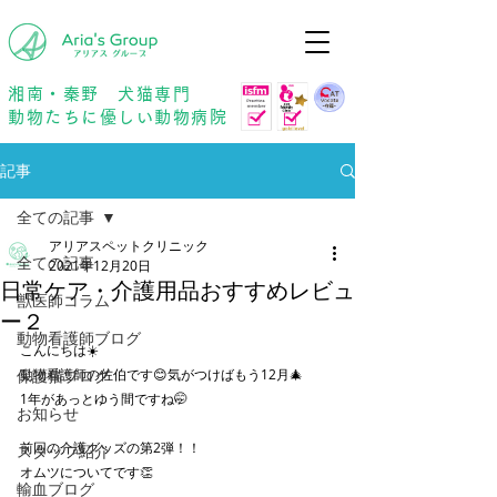
年中無休
予約優先
湘南・秦野 犬猫専門
動物たちに優しい動物病院
記事
全ての記事
アリアスペットクリニック
全ての記事
2021年12月20日
日常ケア・介護用品おすすめレビュ
獣医師コラム
ー２
動物看護師ブログ
こんにちは☀️
保護猫ブログ
動物看護師の佐伯です😊気がつけばもう12月🎄
1年があっとゆう間ですね🤭
お知らせ
前回の介護グッズの第2弾！！
スタッフ紹介
オムツについてです👏
輸血ブログ