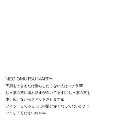
NEO OMUTSU NAPPY
下痢もできるだけ漏らしたくない人はコチラ💁‍♀️
しっぽの穴に漏れ防止が着いてます🙆‍♀️しっぽの穴を
少し広げながらフィットさせます🎀
フィットしてるしっぽの部分赤くなってないかチェ
ックしてくださいね☺️🙏