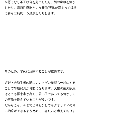
が悪くなり不正咬合を起こしたり、隣の歯根を溶か
したり、歯原性嚢胞という嚢胞(液体が溜まって袋状
に膨らむ病態）を形成したりします。
そのため、早めに治療することが重要です。
避妊・去勢手術の際にレントゲン撮影も一緒にする
ことで早期発見が可能になります。犬猫の歯周疾患
はとても罹患率が高く、若い子であっても何かしら
の疾患を抱えていることが多いです。
だからこそ、今までよりも少しでもクオリティの高
い治療ができるよう努めていきたいと考えておりま