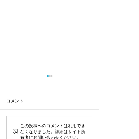
コメント
歯周病ってなに？
この投稿へのコメントは利用でき
スタッフ紹介 獣
なくなりました。詳細はサイト所
慎哉
有者にお問い合わせください。