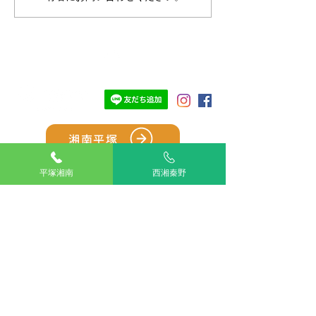
TOP
湘南平塚
西湘秦野
平塚湘南
西湘秦野
アリアスペットクリニック湘南平塚
電話：
0463-55-2121
住所：神奈川県平塚市四之宮５丁目２８−１１