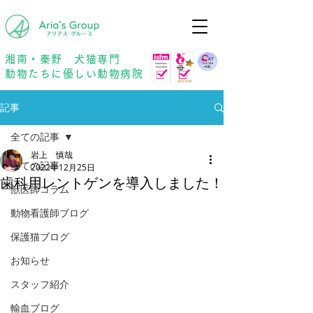
年中無休
予約優先
湘南・秦野 犬猫専門
動物たちに優しい動物病院
記事
全ての記事
岩上 慎哉
全ての記事
2022年12月25日
歯科用レントゲンを導入しました！
獣医師コラム
動物看護師ブログ
保護猫ブログ
お知らせ
スタッフ紹介
輸血ブログ