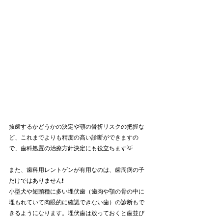
抜歯するかどうかの決定や顎の骨折リスクの把握な
ど、これまでよりも精度の高い診断ができますの
で、歯科処置の治療方針決定にも役立ちます💡
また、歯科用レントゲンが有用なのは、歯周病の子
だけではありません❗️
小型犬や短頭種に多い埋伏歯（歯肉や顎の骨の中に
埋もれていて肉眼的に確認できない歯）の診断もで
きるようになります。埋伏歯は放っておくと歯並び