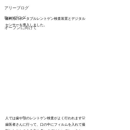
アリーブログ
Branブログ
歯科用のポータブルレントゲン検査装置とデジタル
センサーを導入しました。
オープンに向けて
人では歯や顎のレントゲン検査がよく行われます🦷
歯医者さんに行って、口の中にフィルムを入れて撮