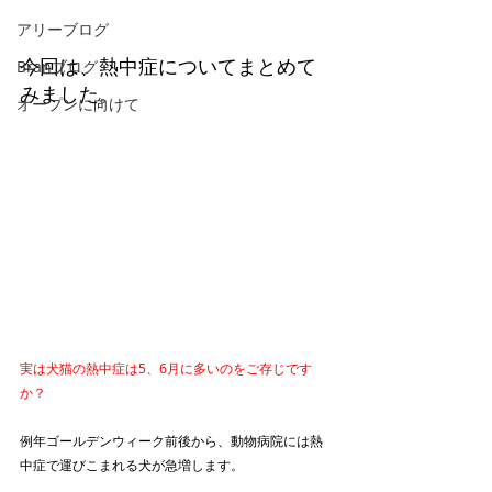
アリーブログ
今回は、熱中症についてまとめて
Branブログ
みました。
オープンに向けて
実は犬猫の熱中症は5、6月に多いのをご存じです
か？
例年ゴールデンウィーク前後から、動物病院には熱
中症で運びこまれる犬が急増します。