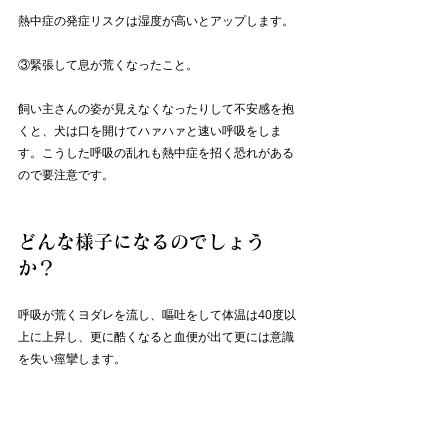
熱中症の発症リスクは湿度が高いとアップします。
③緊張して息が荒くなったこと。
飼い主さんの姿が見えなくなったりして不安感を抱
くと、犬は口を開けてハァハァと速い呼吸をしま
す。こうした呼吸の乱れも熱中症を招く恐れがある
ので要注意です。
どんな様子になるのでしょう
か？
呼吸が荒くヨダレを流し、嘔吐をして体温は40度以
上に上昇し、更に酷くなると血便が出て更には意識
を失い痙攣します。