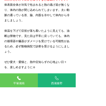
体表面全体が冷気で包まれると熱の逃げ道が無くな
り、体内の熱が閉じ込められてしまいます。太い動
脈の通っている首、脇、内股を冷やして体内から冷
ましましょう。
体温を下げて症状が落ち着いたように見えても、油
断は禁物です。見た目は平常に戻っていても、体内
の循環器や臓器がダメージを受けている可能性があ
るため、必ず動物病院で診察を受けるようにしまし
ょう。
ぜひ愛犬・愛猫と、熱中症知らずの心地よい日々
を、楽しめますように☺️
アリアスペットクリニック
動物看護師
平塚湘南
西湘秦野
佐野
動物看護師ブログ