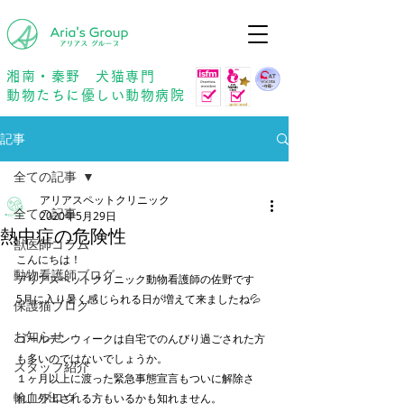
年中無休
予約優先
湘南・秦野 犬猫専門
動物たちに優しい動物病院
記事
全ての記事
アリアスペットクリニック
全ての記事
2020年5月29日
熱中症の危険性
獣医師コラム
こんにちは！
動物看護師ブログ
アリアスペットクリニック動物看護師の佐野です
5月に入り暑く感じられる日が増えて来ましたね💦
保護猫ブログ
お知らせ
ゴールデンウィークは自宅でのんびり過ごされた方
も多いのではないでしょうか。
スタッフ紹介
１ヶ月以上に渡った緊急事態宣言もついに解除さ
輸血ブログ
れ、外出される方もいるかも知れません。