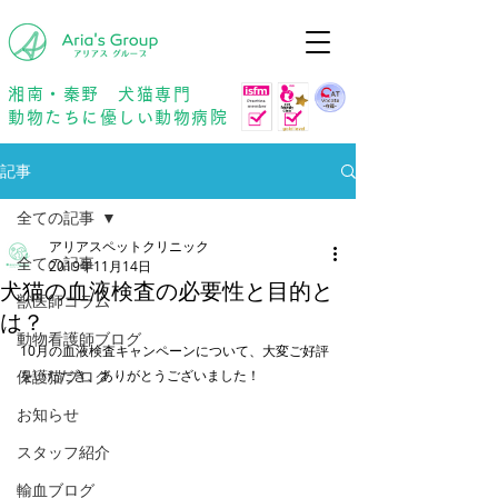
年中無休
予約優先
湘南・秦野 犬猫専門
動物たちに優しい動物病院
記事
全ての記事
アリアスペットクリニック
全ての記事
2019年11月14日
犬猫の血液検査の必要性と目的と
獣医師コラム
は？
動物看護師ブログ
10月の血液検査キャンペーンについて、大変ご好評
保護猫ブログ
をいただき、ありがとうございました！
お知らせ
スタッフ紹介
輸血ブログ