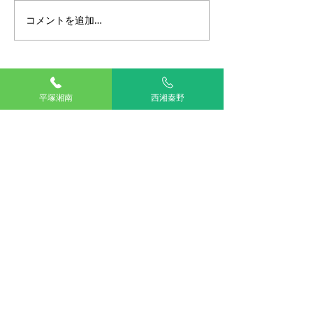
コメントを追加…
生まれつきだからしょう
下痢だけって放
がない？！短頭種の未来
てもいいの？ 
を守る「気道の手術」と
軟便・下痢に隠
は
ものとは―
TOP
平塚湘南
西湘秦野
湘南平塚
西湘秦野
アリアスペットクリニック湘南平塚