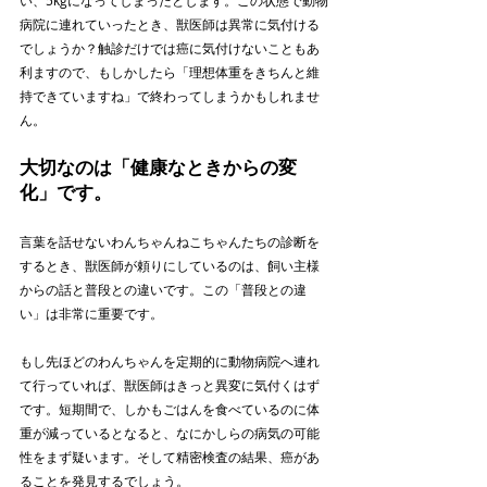
い、5kgになってしまったとします。この状態で動物
病院に連れていったとき、獣医師は異常に気付ける
でしょうか？触診だけでは癌に気付けないこともあ
利ますので、もしかしたら「理想体重をきちんと維
持できていますね」で終わってしまうかもしれませ
ん。
大切なのは「健康なときからの変
化」です。
言葉を話せないわんちゃんねこちゃんたちの診断を
するとき、獣医師が頼りにしているのは、飼い主様
からの話と普段との違いです。この「普段との違
い」は非常に重要です。
もし先ほどのわんちゃんを定期的に動物病院へ連れ
て行っていれば、獣医師はきっと異変に気付くはず
です。短期間で、しかもごはんを食べているのに体
重が減っているとなると、なにかしらの病気の可能
性をまず疑います。そして精密検査の結果、癌があ
ることを発見するでしょう。