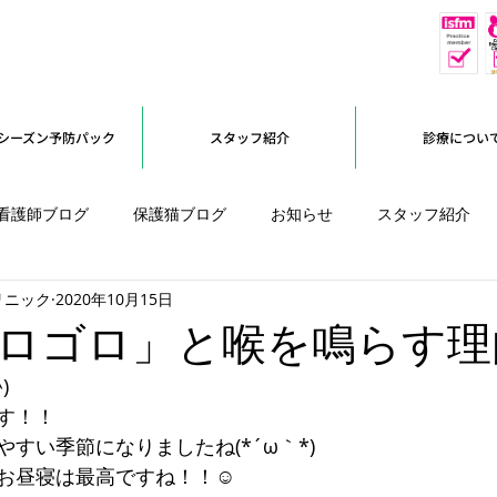
休
予約優先
シーズン予防パック
スタッフ紹介
診療につい
看護師ブログ
保護猫ブログ
お知らせ
スタッフ紹介
リニック
2020年10月15日
オープンに向けて
ロゴロ」と喉を鳴らす理
)
す！！
すい季節になりましたね(*´ω｀*)
お昼寝は最高ですね！！☺️