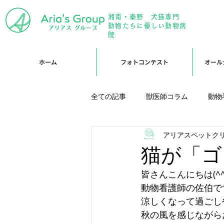
湘南・秦野 犬猫専門
年中無
動物たちに優しい動物病
院
ホーム
フォトコンテスト
オール
全ての記事
獣医師コラム
動物
アリアスペットク
アリーブログ
Branブログ
猫が「ゴ
皆さんこんにちは(^^
動物看護師の佐伯で
涼しくなって過ごしや
秋の風を感じながら