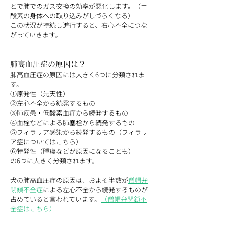
とで肺でのガス交換の効率が悪化します。（＝
酸素の身体への取り込みがしづらくなる）
この状況が持続し進行すると、右心不全につな
がっていきます。
肺高血圧症の原因は？
肺高血圧症の原因には大きく6つに分類されま
す。
①原発性（先天性）
②左心不全から続発するもの
③肺疾患・低酸素血症から続発するもの
④血栓などによる肺塞栓から続発するもの
⑤フィラリア感染から続発するもの（フィラリ
ア症についてはこちら）
⑥特発性（腫瘍などが原因になることも）
の6つに大きく分類されます。
犬の肺高血圧症の原因は、およそ半数が
僧帽弁
閉鎖不全症
による左心不全から続発するものが
占めていると言われています。
（僧帽弁閉鎖不
全症はこちら）