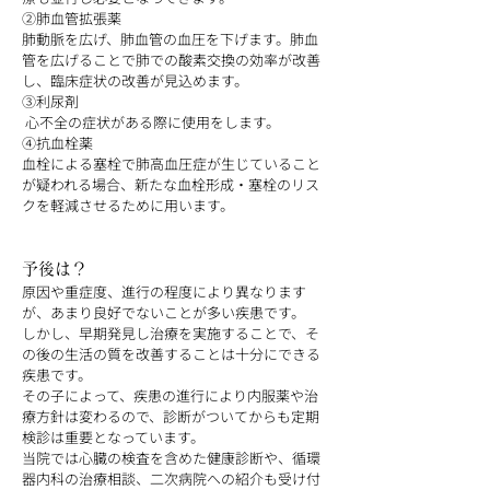
②肺血管拡張薬
肺動脈を広げ、肺血管の血圧を下げます。肺血
管を広げることで肺での酸素交換の効率が改善
し、臨床症状の改善が見込めます。
③利尿剤
 心不全の症状がある際に使用をします。
④抗血栓薬
血栓による塞栓で肺高血圧症が生じていること
が疑われる場合、新たな血栓形成・塞栓のリス
クを軽減させるために用います。
予後は？
原因や重症度、進行の程度により異なります
が、あまり良好でないことが多い疾患です。
しかし、早期発見し治療を実施することで、そ
の後の生活の質を改善することは十分にできる
疾患です。
その子によって、疾患の進行により内服薬や治
療方針は変わるので、診断がついてからも定期
検診は重要となっています。
当院では心臓の検査を含めた健康診断や、循環
器内科の治療相談、二次病院への紹介も受け付