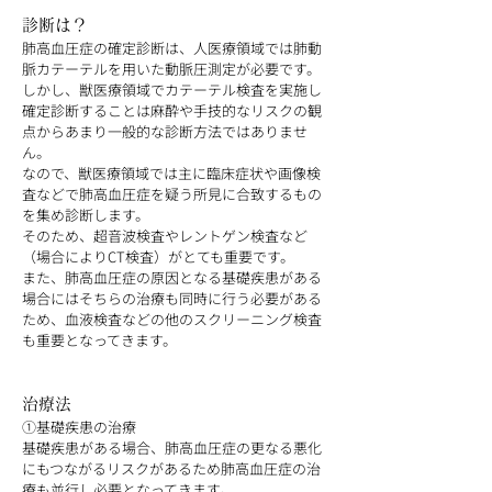
診断は？
肺高血圧症の確定診断は、人医療領域では肺動
脈カテーテルを用いた動脈圧測定が必要です。
しかし、獣医療領域でカテーテル検査を実施し
確定診断することは麻酔や手技的なリスクの観
点からあまり一般的な診断方法ではありませ
ん。
なので、獣医療領域では主に臨床症状や画像検
査などで肺高血圧症を疑う所見に合致するもの
を集め診断します。
そのため、超音波検査やレントゲン検査など
（場合によりCT検査）がとても重要です。
また、肺高血圧症の原因となる基礎疾患がある
場合にはそちらの治療も同時に行う必要がある
ため、血液検査などの他のスクリーニング検査
も重要となってきます。
治療法
①基礎疾患の治療
基礎疾患がある場合、肺高血圧症の更なる悪化
にもつながるリスクがあるため肺高血圧症の治
療も並行し必要となってきます。