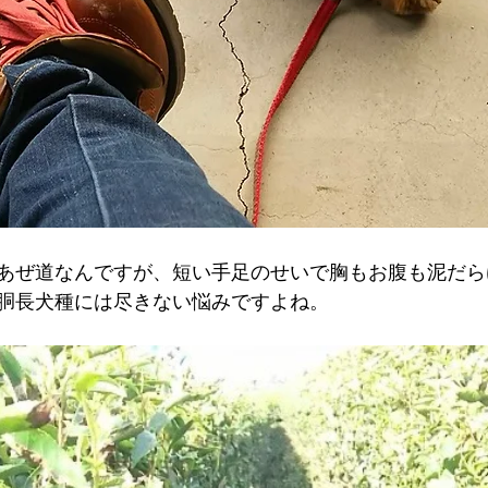
あぜ道なんですが、短い手足のせいで胸もお腹も泥だら
胴長犬種には尽きない悩みですよね。