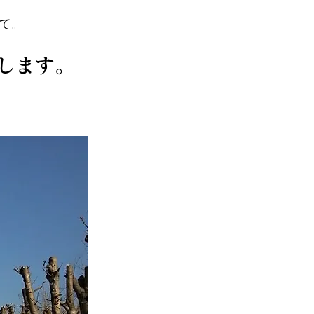
て。
します。