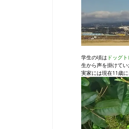
学生の頃は
ドッグト
生から声を掛けてい
実家には現在11歳