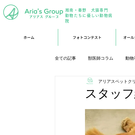
湘南・秦野 犬猫専門
年中無
動物たちに優しい動物病
院
ホーム
フォトコンテスト
オール
全ての記事
獣医師コラム
動物
アリアスペットク
アリーブログ
Branブログ
スタッフ