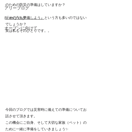
のための防災の準備はしていますか？
アリーブログ
Branブログ
『そのうち準備しよう』
という方も多いのではない
でしょうか？
オープンに向けて
実は私もそのひとりです。。
今回のブログでは災害時に備えての準備についてお
話させて頂きます。
この機会にご自身、そして大切な家族（ペット）の
ために一緒に準備をしていきましょう✨