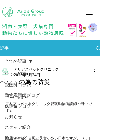
年中無休
予約優先
湘南・秦野 犬猫専門
動物たちに優しい動物病院
記事
全ての記事
アリアスペットクリニック
全ての記事
2025年7月24日
ペットの為の防災
獣医師コラム
動物看護師ブログ
こんにちは🍉
アリアスペットクリニック愛玩動物看護師の田中で
保護猫ブログ
す☺
お知らせ
スタッフ紹介
輸血ブログ
地震や津波、台風と災害が多い日本ですが、ペット