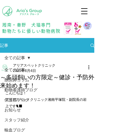
年中無休
予約優先
湘南・秦野 犬猫専門
動物たちに優しい動物病院
記事
全ての記事
アリアスペットクリニック
全ての記事
2025年8月4日
～多頭飼いの方限定～健診・予防外
獣医師コラム
来始めます！
動物看護師ブログ
こんにちは！
保護猫ブログ
アリアスペットクリニック湘南平塚院・副院長の岩
上です🐈‍⬛
お知らせ
スタッフ紹介
輸血ブログ