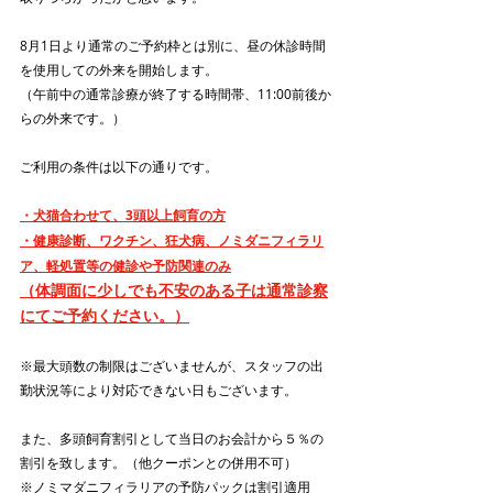
8月1日より通常のご予約枠とは別に、昼の休診時間
を使用しての外来を開始します。
（午前中の通常診療が終了する時間帯、11:00前後か
らの外来です。）
ご利用の条件は以下の通りです。
・犬猫合わせて、3頭以上飼育の方
・健康診断、ワクチン、狂犬病、ノミダニフィラリ
ア、軽処置等の健診や予防関連のみ
（体調面に少しでも不安のある子は通常診察
にてご予約ください。）
※最大頭数の制限はございませんが、スタッフの出
勤状況等により対応できない日もございます。
また、多頭飼育割引として当日のお会計から５％の
割引を致します。（他クーポンとの併用不可）
※ノミマダニフィラリアの予防パックは割引適用