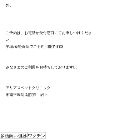
外。
ご予約は、お電話か受付窓口にてお申しつけくださ
い。
平塚/秦野両院でご予約可能です🙆
みなさまのご利用をお待ちしております🙂‍↕️
アリアスペットクリニック
湘南平塚院 副院長　岩上
多頭飼い
健診
ワクチン