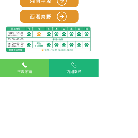
湘南平塚
西湘秦野
アリアスペットクリニック湘南平塚
電話：
0463-55-2121
平塚湘南
西湘秦野
住所：神奈川県平塚市四之宮５丁目２８−１１
お車をご利用の場合
駐車場：敷地内に5台分完備
公共交通機関をご利用の場合
神奈川交通バス ふじみ園前 下車すぐ