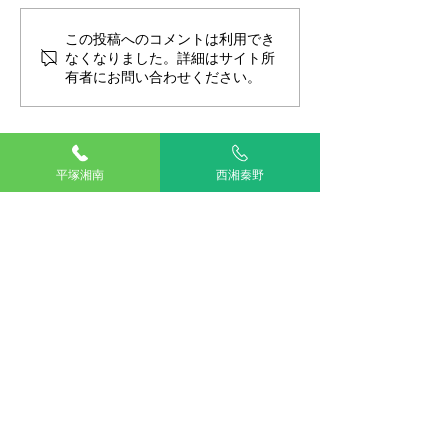
サマーカットの落とし穴
この投稿へのコメントは利用でき
2022NEW FAC
なくなりました。詳細はサイト所
フ紹介
有者にお問い合わせください。
平塚湘南
西湘秦野
TOP
湘南平塚
西湘秦野