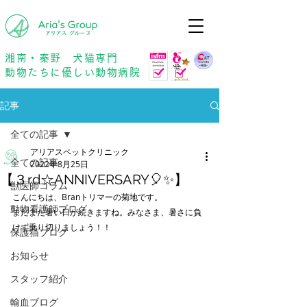
年中無休
予約優先
湘南・秦野 犬猫専門
動物たちに優しい動物病院
記事
全ての記事
アリアスペットクリニック
全ての記事
2022年8月25日
【３rd☆ANNIVERSARY🎈✨】
獣医師コラム
こんにちは、Branトリマーの菊地です。
動物看護師ブログ
まだまだ暑い日が続きますね。みなさま、暑さに負
けず乗り切りましょう！！
保護猫ブログ
お知らせ
スタッフ紹介
輸血ブログ