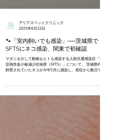
アリアスペットクリニック
2025年6月22日
🐾「室内飼いでも感染」──茨城県で
SFTSにネコ感染、関東で初確認
マダニを介して動物もヒトも感染する人獣共通感染症「重
症熱性血小板減少症候群（SFTS）」について、 茨城県内で
飼育されていたネコが今年5月に感染し、発症から数日で死
亡した ことが報じられました。 【引用：Yahoo!ニュース
（2025年6月21日）】「SFTSが確認されたの...