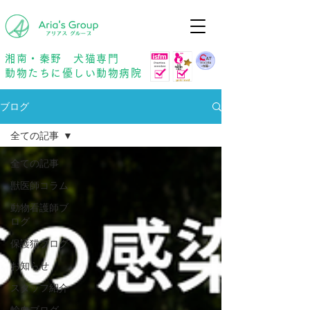
年中無休
予約優先
湘南・秦野 犬猫専門
動物たちに優しい動物病院
ブログ
全ての記事
全ての記事
獣医師コラム
動物看護師ブ
ログ
保護猫ブログ
お知らせ
スタッフ紹介
輸血ブログ