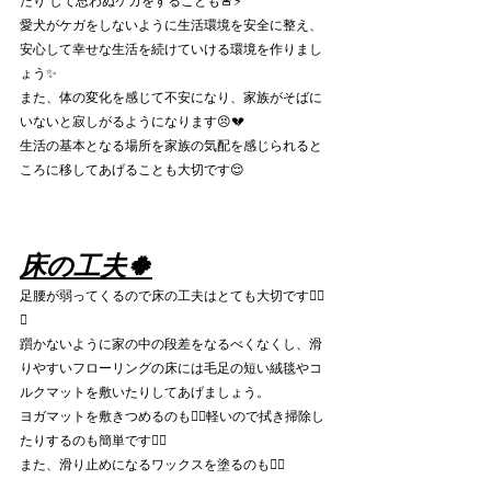
愛犬がケガをしないように生活環境を安全に整え、
安心して幸せな生活を続けていける環境を作りまし
ょう✨
また、体の変化を感じて不安になり、家族がそばに
いないと寂しがるようになります😣💔
生活の基本となる場所を家族の気配を感じられると
ころに移してあげることも大切です😌
床の工夫🍀
足腰が弱ってくるので床の工夫はとても大切です👍🏻
✨
躓かないように家の中の段差をなるべくなくし、滑
りやすいフローリングの床には毛足の短い絨毯やコ
ルクマットを敷いたりしてあげましょう。
ヨガマットを敷きつめるのも🙆‍♀️軽いので拭き掃除し
たりするのも簡単です👌🏻
また、滑り止めになるワックスを塗るのも🙆‍♀️