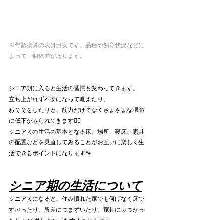
※年齢換算の表は目安です。品種や飼育状況などに
よって、個体差があります。
シニア期に入ると生活の習慣も変わってきます。
立ち上がれず不安になって吼えたり、
おそそをしたりと、筋力だけでなくさまざまな機能
に低下がみられてきます😵‍💫
シニア犬の生活の基本となる床、場所、寝床、家具
の配置などを見直してみることがお互いに楽しく生
活できるポイントになります🐾
シニア期の生活について
シニア犬になると、住み慣れた家でも何げなく床で
すべったり、段差につまずいたり、家具にぶつかっ
たり して思わぬケガをすることも🚨⚡️