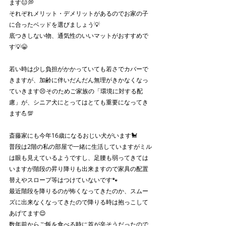
ます😑💭
それぞれメリット・デメリットがあるのでお家の子
に合ったベッドを選びましょう💡
底つきしない物、通気性のいいマットがおすすめで
す💡😁
若い時は少し負担がかかっていても若さでカバーで
きますが、加齢に伴いだんだん無理がきかなくなっ
ていきます😣そのためご家族の「環境に対する配
慮」が、シニア犬にとってはとても重要になってき
ます💪💯
斎藤家にも今年16歳になるおじい犬がいます🐩
普段は2階の私の部屋で一緒に生活していますがミル
は眼も見えているようですし、足腰も弱ってきては
いますが階段の昇り降りも出来ますので家具の配置
替えやスロープ等はつけていないです🐾
最近階段を降りるのが怖くなってきたのか、スムー
ズに出来なくなってきたので降りる時は抱っこして
あげてます😌
数年前からご飯を食べる時に首が辛そうだったので