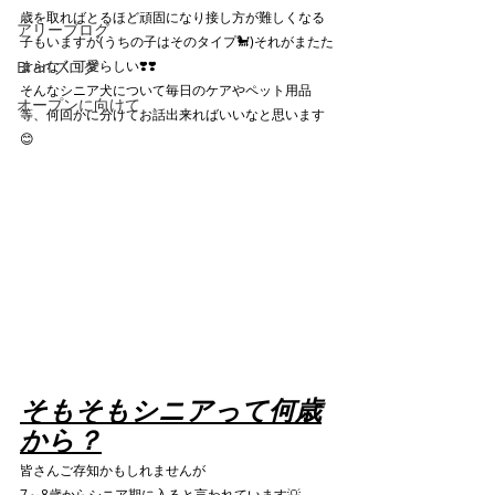
歳を取ればとるほど頑固になり接し方が難しくなる
アリーブログ
子もいますが(うちの子はそのタイプ🐩)それがまたた
Branブログ
まらなく可愛らしい❣️❣️
そんなシニア犬について毎日のケアやペット用品
オープンに向けて
等、何回かに分けてお話出来ればいいなと思います
😊
そもそもシニアって何歳
から？
皆さんご存知かもしれませんが
7～8歳からシニア期に入ると言われています💡