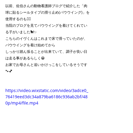
以前、佐伯さんの動物看護師ブログで紹介した「肉
球に貼るシールタイプの滑り止め(パウウイング)」を
使用するのも🙆‍♀️
当院のブログを見てパウウイングを着けてくれてい
る子がいました🐩✨
こちらのイヴくんはこれまで床で滑っていたのが、
パウウイングを着け始めてから
しっかり踏ん張ることが出来ていて、調子が良い日
は走る事があるらしく😁
お家でお母さんと追いかけっこをしているそうです
🐾💕
https://video.wixstatic.com/video/3adce0_
76419eed3dc34a879ba6186c936ab2bf/48
0p/mp4/file.mp4