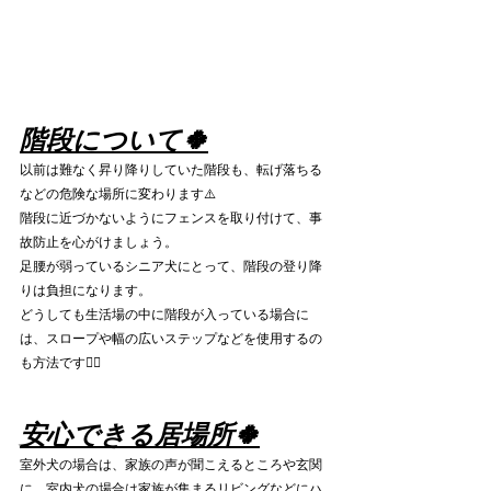
階段について🍀
以前は難なく昇り降りしていた階段も、転げ落ちる
などの危険な場所に変わります⚠️
階段に近づかないようにフェンスを取り付けて、事
故防止を心がけましょう。
足腰が弱っているシニア犬にとって、階段の登り降
りは負担になります。
どうしても生活場の中に階段が入っている場合に
は、スロープや幅の広いステップなどを使用するの
も方法です👌🏻
安心できる居場所🍀
室外犬の場合は、家族の声が聞こえるところや玄関
に、室内犬の場合は家族が集まるリビングなどにハ