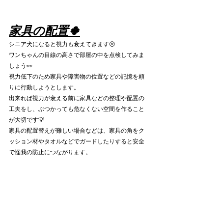
家具の配置🍀
シニア犬になると視力も衰えてきます😣
ワンちゃんの目線の高さで部屋の中を点検してみま
しょう👀
視力低下のため家具や障害物の位置などの記憶を頼
りに行動しようとします。
出来れば視力が衰える前に家具などの整理や配置の
工夫をし、ぶつかっても危なくない空間を作ること
が大切です💡
家具の配置替えが難しい場合などは、家具の角をク
ッション材やタオルなどでガードしたりすると安全
で怪我の防止につながります。