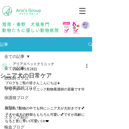
年中無休
予約優先
湘南・秦野 犬猫専門
動物たちに優しい動物病院
記事
全ての記事
アリアスペットクリニック
全ての記事
2022年5月28日
シニア犬の日常ケア
獣医師コラム
ブログをご覧の皆さんこんにちは☀️
動物看護師ブログ
アリアスペットクリニック動物看護師の斎藤です🌻
保護猫ブログ
お知らせ
実は私、動物の中でも特にシニア犬が大好きです💕
子犬や成犬の時期ももちろん可愛い💕ですが高齢に
スタッフ紹介
なると更に尊い(可愛い)☺️❤️
輸血ブログ