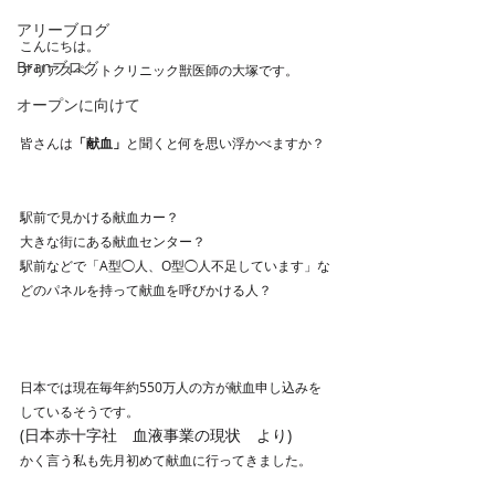
アリーブログ
こんにちは。
Branブログ
アリアスペットクリニック獣医師の大塚です。
オープンに向けて
皆さんは
「献血」
と聞くと何を思い浮かべますか？
駅前で見かける献血カー？
大きな街にある献血センター？
駅前などで「A型◯人、O型◯人不足しています」な
どのパネルを持って献血を呼びかける人？
日本では現在毎年約550万人の方が献血申し込みを
しているそうです。
(日本赤十字社　血液事業の現状　より)
かく言う私も先月初めて献血に行ってきました。