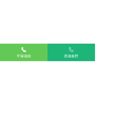
平塚湘南
西湘秦野
コメント
この投稿へのコメントは利用でき
ドナー登録ご協力のお願
輸血について。
なくなりました。詳細はサイト所
い
すか？