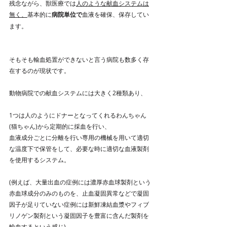
残念ながら、獣医療では
人のような献血システムは
無く、
基本的に
病院単位で
血液を確保、保存してい
ます。
そもそも輸血処置ができないと言う病院も数多く存
在するのが現状です。
動物病院での献血システムには大きく2種類あり、
1つは人のようにドナーとなってくれるわんちゃん
(猫ちゃん)から定期的に採血を行い、
血液成分ごとに分離を行い専用の機械を用いて適切
な温度下で保管をして、必要な時に適切な血液製剤
を使用するシステム。
(例えば、大量出血の症例には濃厚赤血球製剤という
赤血球成分のみのものを、止血凝固異常などで凝固
因子が足りていない症例には新鮮凍結血漿やフィブ
リノゲン製剤という凝固因子を豊富に含んだ製剤を
輸血するという感じ)