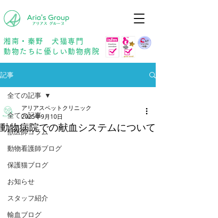
年中無休
予約優先
湘南・秦野 犬猫専門
動物たちに優しい動物病院
記事
全ての記事
アリアスペットクリニック
全ての記事
2025年9月10日
動物病院での献血システムについて
獣医師コラム
動物看護師ブログ
保護猫ブログ
お知らせ
スタッフ紹介
輸血ブログ