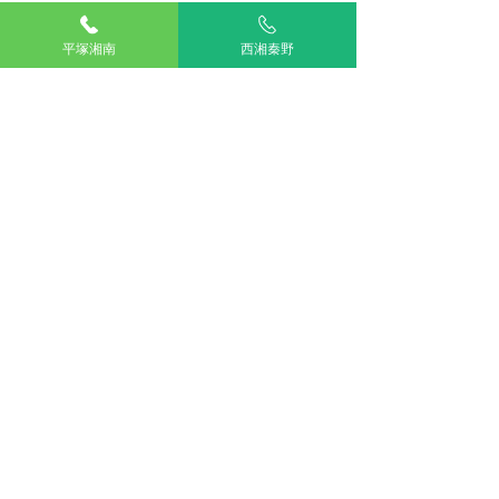
平塚湘南
西湘秦野
皮膚科
耳科
全身麻酔
獣医師コラム
最新記事
すべて表示