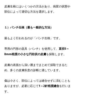
皮膚生検にはいくつかの方法があり、病変の状態や
部位によって適切な方法を選択します。
１）パンチ生検（最も一般的な方法）
最もよく行われるのが「パンチ生検」です。
専用の円形の器具（パンチ）を使用して、
直径5～
8mm程度の小さな円柱状の皮膚
を採取します。
皮膚の表面から深い層までまとめて採取できるた
め、多くの皮膚疾患の診断に適しています。
傷は小さく、部位によっては縫合せずに済むことも
ありますが、必要に応じて
1～2針程度縫合
を行いま
す。