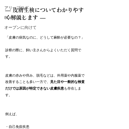
アリーブログ
― 皮膚生検についてわかりやす
Branブログ
く解説します ―
オープンに向けて
「皮膚の病気なのに、どうして麻酔が必要なの？」
診察の際に、飼い主さんからよくいただく質問で
す。
皮膚の赤みや痒み、脱毛などは、外用薬や内服薬で
改善することも多い一方で、
見た目や一般的な検査
だけでは原因が特定できない皮膚疾患
も存在しま
す。
例えば、
・自己免疫疾患