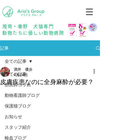
年中無休
予約優先
湘南・秦野 犬猫専門
動物たちに優しい動物病院
記事
全ての記事
酒井 優歩
全ての記事
4月24日
皮膚疾患なのに全身麻酔が必要？
獣医師コラム
動物看護師ブログ
保護猫ブログ
お知らせ
スタッフ紹介
輸血ブログ