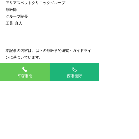
アリアスペットクリニックグループ
獣医師
グループ院長
玉貫  真人
本記事の内容は、以下の獣医学的研究・ガイドライ
ンに基づいています。
・IRIS（International Renal Interest Society）
平塚湘南
西湘秦野
・Polzin DJ. Chronic kidney disease in small 
animals
・ACVIM（米国獣医内科学会）心臓病コンセンサス
ステートメント
・ESCCAP / CAPC 寄生虫対策ガイドライン
予防
獣医師コラム