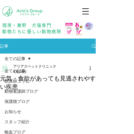
年中無休
予約優先
湘南・秦野 犬猫専門
動物たちに優しい動物病院
記事
全ての記事
アリアスペットクリニック
全ての記事
4月24日
元気・食欲があっても見逃されやす
獣医師コラム
い疾患
動物看護師ブログ
保護猫ブログ
お知らせ
スタッフ紹介
輸血ブログ