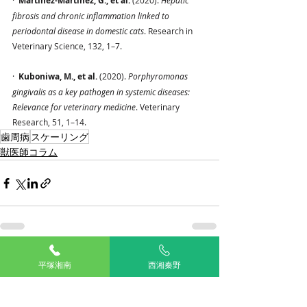
·  
Martínez-Martínez, G., et al.
 (2020). 
Hepatic 
fibrosis and chronic inflammation linked to 
periodontal disease in domestic cats
. Research in 
Veterinary Science, 132, 1–7.
·  
Kuboniwa, M., et al.
 (2020). 
Porphyromonas 
gingivalis as a key pathogen in systemic diseases: 
Relevance for veterinary medicine
. Veterinary 
Research, 51, 1–14.
歯周病
スケーリング
獣医師コラム
最新記事
すべて表示
平塚湘南
西湘秦野