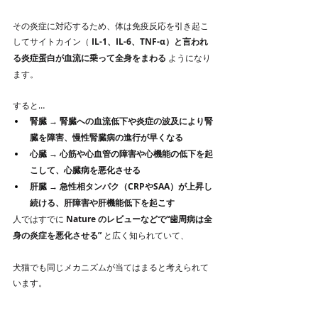
その炎症に対応するため、体は免疫反応を引き起こ
してサイトカイン（ 
IL-1、IL-6、TNF-α）と言われ
る炎症蛋白が血流に乗って全身をまわる
 ようになり
ます。
すると…
腎臓 → 腎臓への血流低下や炎症の波及により腎
臓を障害、慢性腎臓病の進行が早くなる
心臓 → 心筋や心血管の障害や心機能の低下を起
こして、心臓病を悪化させる
肝臓 → 急性相タンパク（CRPやSAA）が上昇し
続ける、肝障害や肝機能低下を起こす
人ではすでに 
Nature のレビューなどで“歯周病は全
身の炎症を悪化させる”
 と広く知られていて、
犬猫でも同じメカニズムが当てはまると考えられて
います。