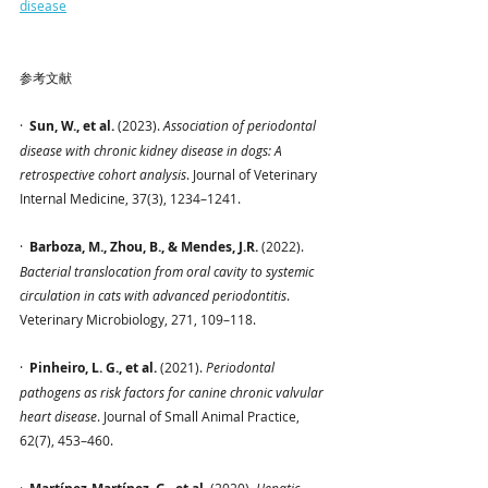
disease
参考文献
·  
Sun, W., et al.
 (2023). 
Association of periodontal 
disease with chronic kidney disease in dogs: A 
retrospective cohort analysis
. Journal of Veterinary 
Internal Medicine, 37(3), 1234–1241.
·  
Barboza, M., Zhou, B., & Mendes, J.R.
 (2022). 
Bacterial translocation from oral cavity to systemic 
circulation in cats with advanced periodontitis
. 
Veterinary Microbiology, 271, 109–118.
·  
Pinheiro, L. G., et al.
 (2021). 
Periodontal 
pathogens as risk factors for canine chronic valvular 
heart disease
. Journal of Small Animal Practice, 
62(7), 453–460.