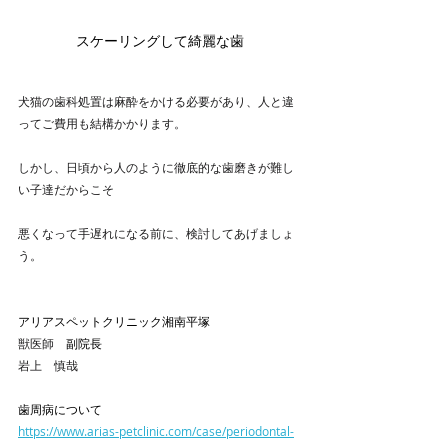
スケーリングして綺麗な歯
犬猫の歯科処置は麻酔をかける必要があり、人と違
ってご費用も結構かかります。
しかし、日頃から人のように徹底的な歯磨きが難し
い子達だからこそ
悪くなって手遅れになる前に、検討してあげましょ
う。
アリアスペットクリニック湘南平塚
獣医師　
副院長
岩上　慎哉
歯周病について
https://www.arias-petclinic.com/case/periodontal-