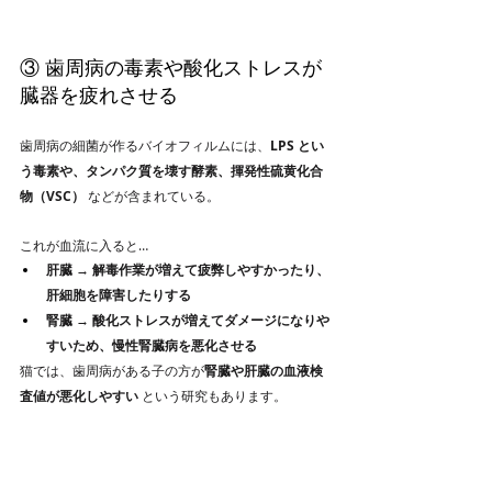
③ 歯周病の毒素や酸化ストレスが
臓器を疲れさせる
歯周病の細菌が作るバイオフィルムには、
LPS とい
う毒素や、タンパク質を壊す酵素、揮発性硫黄化合
物（VSC）
 などが含まれている。
これが血流に入ると…
肝臓 → 解毒作業が増えて疲弊しやすかったり、
肝細胞を障害したりする
腎臓 → 酸化ストレスが増えてダメージになりや
すいため、慢性腎臓病を悪化させる
猫では、歯周病がある子の方が
腎臓や肝臓の血液検
査値が悪化しやすい
 という研究もあります。