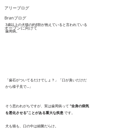
アリーブログ
Branブログ
3歳以上の犬猫の約8割が抱えていると言われている
オープンに向けて
歯周病。
「歯石がついてるだけでしょ？」「口が臭いだけだ
から様子見で…」
そう思われがちですが、実は歯周病って 
“全身の病気
を悪化させる”ことがある重大な疾患
 です。
犬も猫も、口の中は細菌だらけ。