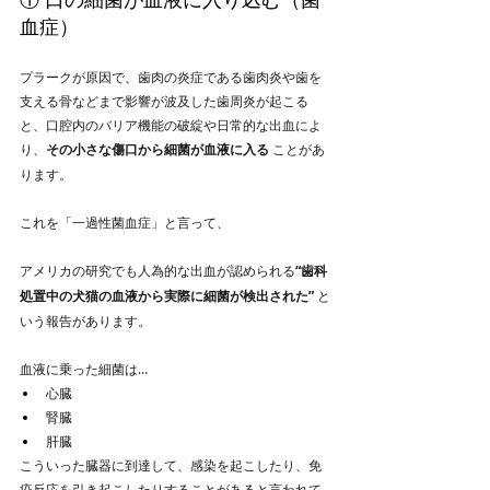
血症）
プラークが原因で、歯肉の炎症である歯肉炎や歯を
支える骨などまで影響が波及した歯周炎が起こる
と、口腔内のバリア機能の破綻や日常的な出血によ
り、
その小さな傷口から細菌が血液に入る
 ことがあ
ります。
これを「一過性菌血症」と言って、
アメリカの研究でも人為的な出血が認められる
“歯科
処置中の犬猫の血液から実際に細菌が検出された”
 と
いう報告があります。
血液に乗った細菌は…
心臓
腎臓
肝臓
こういった臓器に到達して、感染を起こしたり、免
疫反応を引き起こしたりすることがあると言われて