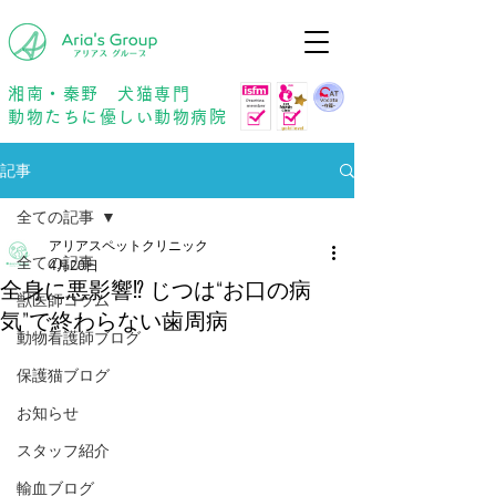
年中無休
予約優先
湘南・秦野 犬猫専門
動物たちに優しい動物病院
記事
全ての記事
アリアスペットクリニック
全ての記事
4月20日
全身に悪影響⁉︎ じつは“お口の病
獣医師コラム
気”で終わらない歯周病
動物看護師ブログ
保護猫ブログ
お知らせ
スタッフ紹介
輸血ブログ